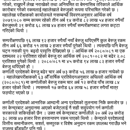
गरेको, राख्नुपर्ने लेखा नराखेको तथा अनियमित वा बेमनासिब तरिकाले आर्थिक
कारोबार गरेको रकमलाई महालेखाले बेरुजुको रूपमा परिभाषित गरेको छ ।
महालेखा परीक्षकको कार्यालयले णसम्बन्धी विवरणअनुसार आर्थिक वर्ष
२०७९/०८० सम्म कायम रहेको तीन अर्ब ९४ करोड ८२ लाख ५४ हजार रुपैयाँ
बेरुजुमध्ये २९ करोड ६८ लाख ४४ हजार रुपैयाँ सम्परीक्षणबाट लगत कट्टा
गरिएको थियो ।
सम्परीक्षणपछि ९६ लाख ९२ हजार रुपैयाँ नयाँ बेरुजु थपिएसँगै कुल बेरुजु रकम
तीन अर्ब ६६ करोड ११ लाख २ हजार रुपैयाँ पुगेको थियो । त्यसपछि पनि बेरुजु
घट्न नसकी पुनः बढ्दो प्रवृत्ति देखिएको छ । आर्थिक वर्ष २०८०/०८१ मा एक
दशमलव २२ प्रतिशत रहेको बेरुजु दर आर्थिक वर्ष २०८१÷०८२ मा बढेर २.०८
प्रतिशत पुगेको थियो । २०८०/०८१ मा ४५ करोड ९४ लाख ८२ हजार रुपैयाँ
बेरुजु थपिएको हो ।
कर्णाली प्रदेशको बेरुजु बढेर चार अर्ब ७३ करोड ५६ लाख ७ हजार नाघेको छ
। महालेखापरीक्षककोे ६३ औँ वार्षिक प्रतिवेदनअनुसार अघिल्लो आर्थिक वर्ष
(२०८०/०८१) मा कर्णालीको बेरुजु रकम चार अर्ब १२ करोड पाँच लाख ८४
हजार रहेको थियो । त्यसमध्ये १७ करोड ६४ लाख ५८ हजार रुपैयाँ मात्र
फस्र्योट भएको छ ।
कर्णाली प्रदेशको आन्तरिक आम्दानी अन्य प्रदेशको तुलनामा निकै कमजोर छ ।
तर केन्द्रबाट अनुदानमा आएको बजेटलाई नै सही सदुपयोग गर्न कर्णाली
सरकारले सकिरहेको छैन । उक्त वर्ष केन्द्रबाट कर्णालीले २० अर्ब २७ करोड
३८ लाख ४७ हजार वित्त हस्तान्तरण रकम पाएको थियो । केन्द्रले प्रदेशलाई
वित्तीय समानीकरण, सशर्त, समपुरक र विशेष अनुदान रकम उपलब्ध गराउँछ भने
राजस्व बाँडफाँट पनि गर्छ ।