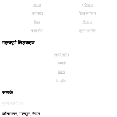
समाज
दृष्टिकोण
अर्थजगत
शिक्षा/स्वास्थ्य
विश्व
खेलकुद
कला/शैली
सूचना/प्रविधि
महत्वपूर्ण लिङ्कहरु
हाम्राे बारेमा
सम्पर्क
विशेष
English
सम्पर्क
मुख्य कार्यालय
कौशलटार, भक्तपुर, नेपाल