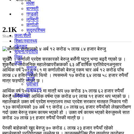
मधेश
बागमती
गण्डकी
लुम्बिनी
कर्णाली
2.1K
सुदूरपश्चिम
कला/शैली
Shares
शिक्षा/स्वास्थ्य
खेलकुद
सूचना/प्रविधि
विश्व
सुर्खेत । कर्णाली प्रदेश सरकारको बेरुजु बर्सेनी घट्नु भन्दा बढ्दै गएको छ ।
अन्य
शुक्रबार सार्वजनिक महालेखापरीक्षककोे ६३ औँ वार्षिक प्रतिवेदनअनुसार
समाज
आर्थिक वर्ष २०८०/०८१ मा कर्णालीको बेरुजु रकम चार अर्ब १२ करोड पाँच
कृषि
लाख ८४ हजार रहेको थियो । त्यसमध्ये १७ करोड ६४ लाख ५८ हजार रुपैयाँ
ऊर्जा
मात्र फस्र्योट भएको छ ।
पूर्वाधार
वातावरण
आर्थिक वर्ष २०८१/०८२ मा मात्रै थप ७७ करोड ३५ लाख ६२ हजार रुपैयाँ
English
बेरुजु थपिँदा यही आर्थिक वर्षमा एक करोड ७९ लाख १९ हजार थप भएको छ ।
महालेखाले उक्त वर्ष प्रदेश मन्त्रालय तथा प्रदेश सरकार मातहत निकाय गरी
१३७ कार्यालयको ३७ अर्ब १९ करोड ८० लाख ७६ हजार रुपैयाँको लेखापरीक्षण
गर्दा उक्त बेरुजु रकम कायम भएको हो । उक्त वर्ष कायम भएको बेरुजुमध्ये सात
करोड २७ लाख ३९ हजार रुपैयाँ पेस्की मात्रै छ ।
पेस्की बाहेकको खुद बेरुजु ७० करोड ८ लाख २३ हजार रुपैयाँ रहेको
महालेखाको प्रतिवेदनमा उल्लेख छ । कानुनबमोजिम रीत नपुर्याएर कारोबार