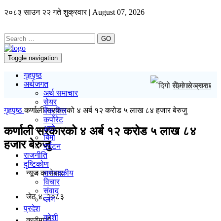
२०८३ साउन २२ गते शुक्रवार | August 07, 2026
GO
Toggle navigation
गृहपृष्ठ
अर्थजगत
दिगो रोजगार प्रण
अर्थ समाचार
सेयर
गृहपृष्ठ
कर्णाली सरकारको ४ अर्ब १२ करोड ५ लाख ८४ हजार बेरुजु
बैंक/वित्त
कर्पोरेट
अटो
कर्णाली सरकारको ४ अर्ब १२ करोड ५ लाख ८४
बिमा
हजार बेरुजु
पर्यटन
राजनीति
दृष्टिकोण
न्यूज काराेबार
सम्पादकीय
विचार
संवाद
जेठ ४, २०८३
ब्लग
प्रदेश
कोशी
काठमाडाैं