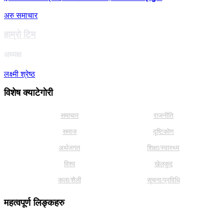
अरु समाचार
हाम्राे टिम
अध्यक्ष
लक्ष्मी श्रेष्ठ
विशेष क्याटेगाेरी
समाचार
राजनीति
समाज
दृष्टिकोण
अर्थजगत
शिक्षा/स्वास्थ्य
विश्व
खेलकुद
कला/शैली
सूचना/प्रविधि
महत्वपूर्ण लिङ्कहरु