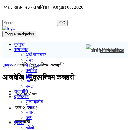
२०८३ साउन २३ गते शनिवार | August 08, 2026
GO
Toggle navigation
गृहपृष्ठ
अर्थजगत
औषधि लिमिटेडदेखि न
अर्थ समाचार
सेयर
गृहपृष्ठ
आजदेखि ‘सुदूरपश्चिम कचहरी’
बैंक/वित्त
कर्पोरेट
अटो
आजदेखि ‘सुदूरपश्चिम कचहरी’
बिमा
पर्यटन
राजनीति
न्यूज काराेबार
दृष्टिकोण
सम्पादकीय
विचार
जेठ २, २०८३
संवाद
ब्लग
काठमाडाैं
प्रदेश
कोशी