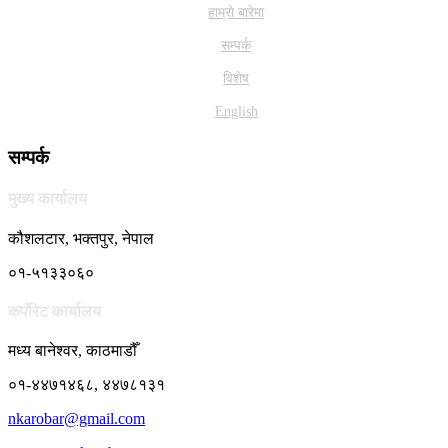
हाम्राे बारेमा
सम्पर्क
विशेष
English
सम्पर्क
मुख्य कार्यालय
कौशलटार, भक्तपुर, नेपाल
०१-५१३३०६०
कर्पाेरेट कार्यालय
मध्य बानेश्वर, काठमाडौँ
०१-४४७१४६८, ४४७८१३१
nkarobar@gmail.com