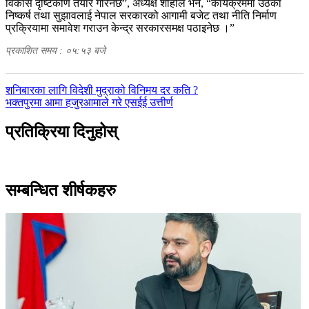
विकास दृष्टिकोण तयार गरिनेछ”, अध्यक्ष शाहीले भने, “कार्यक्रममा उठेका
निष्कर्ष तथा सुझावलाई नेपाल सरकारको आगामी बजेट तथा नीति निर्माण
प्रक्रियामा समावेश गराउन केन्द्र सरकारसमक्ष पठाइनेछ ।”
प्रकाशित समय : ०५:५३ बजे
पछिल्लाे
शनिबारका लागि विदेशी मुद्राको विनिमय दर कति ?
-
अघिल्लाे
भक्तपुरमा आमा हजुरआमाले गरे एसईई उत्तीर्ण
-
प्रतिक्रिया दिनुहोस्
सम्बन्धित शीर्षकहरु