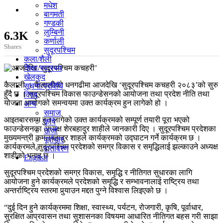
मधेश
बागमती
गण्डकी
लुम्बिनी
6.3K
कर्णाली
Shares
सुदूरपश्चिम
कला/शैली
शिक्षा/स्वास्थ्य
खेलकुद
कैलाली । कैलालीको धनगढीमा आजदेखि ‘सुदूरपश्चिम कचहरी २०८३’को सुरु
सूचना/प्रविधि
हुँदै छ । सुदूरपश्चिम विकास फाउन्डेसनको आयोजना तथा प्रदेश नीति तथा
विश्व
योजना आयोगको समन्वयमा उक्त कार्यक्रम हुन लागेको हो ।
अन्य
समाज
आइतबारसम्म हुन लागेको उक्त कार्यक्रमको सम्पूर्ण तयारी पूरा भएको
कृषि
फाउन्डेसनका अध्यक्ष शेरबहादुर शाहीले जानकारी दिए । सुदूरपश्चिम प्रदेशका
ऊर्जा
मुख्यमन्त्री कमलबहादुर शाहले कार्यक्रमको उद्घाटन गर्ने कार्यक्रम छ ।
पूर्वाधार
कार्यक्रमले सुदूरपश्चिम प्रदेशको समग्र विकास र समृद्धिलाई झल्काउने अध्यक्ष
वातावरण
शाहीको भनाइ छ ।
English
सुदूरपश्चिम प्रदेशको समग्र विकास, समृद्धि र नीतिगत सुधारका लागि
आयोजना हुने कार्यक्रमले प्रदेशको समृद्धि र सम्भावनालाई राष्ट्रिय तथा
अन्तर्राष्ट्रिय स्तरमा पुर्‍याउन मद्दत पुग्ने विश्वास लिइएको छ ।
“दुई दिन हुने कार्यक्रममा शिक्षा, स्वास्थ्य, पर्यटन, रोजगारी, कृषि, पूर्वाधार,
सुरक्षित आप्रवासन तथा सुशासनका विषयमा आधारित नीतिगत बहस गरी साझा