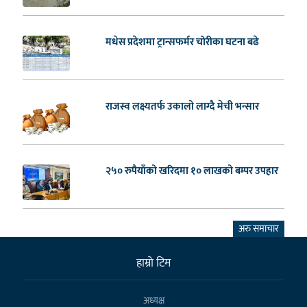
मधेस प्रदेशमा ट्रान्सफर्मर चोरीका घटना बढे
राजस्व लक्ष्यतर्फ उकालो लाग्दै मेची भन्सार
२५० रुपैयाँको खरिदमा १० लाखको बम्पर उपहार
अरु समाचार
हाम्राे टिम
अध्यक्ष