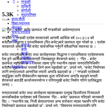
गण्डकी
लुम्बिनी
कर्णाली
5.3K
सुदूरपश्चिम
कला/शैली
Shares
शिक्षा/स्वास्थ्य
खेलकुद
सूचना/प्रविधि
विश्व
गण्डकी । गण्डकी प्रदेश सरकारको आगामी आर्थिक वर्ष २०८३/८४ को
अन्य
बजेटका सिद्धान्त र प्राथमिकता (प्रि-बजेट)बारे छलफल सुरु गरेको छ । प्रदेश
समाज
सरकारले असार १ गते बजेट सार्वजनिक गर्नुपर्ने संवैधानिक व्यवस्था छ ।
कृषि
ऊर्जा
बजेट ल्याउनुअघि बजेट तथा कार्यक्रमका सिद्धान्त र प्राथमिकता प्रदेशसभामा
पूर्वाधार
पेस हुने आर्थिक मामिलामन्त्री जितबहादुर शेरचनले बताए । “प्रि – बजेट
वातावरण
छलफल भइरहेको छ । जिल्ला तहमा पुगेर स्थानीय तहका जनप्रतिनिधिसँग
English
बजेटमा सुझाव तथा परामर्श लिने काम भइरहेको छ”, उनले भने, “बजेट निर्माणका
लागि मन्त्रालयले आन्तरिक तयारी अगाडि बढाएको छ ।” गण्डकी प्रदेशको
समृद्धिका लागि दीर्घकालीन महत्वका ठूला परियोजना अगाडि बढाइने मन्त्री
शेरचनले बताउँदै कार्यान्वयनयोग्य र परिणामुखी बजेट निर्माण गरिने प्रतिबद्धता
जनाए ।
मन्त्रालयको बजेट तथा कार्यक्रम महाशाखाका प्रमुख डिल्लीराम रिज्यालले
कास्कीबाहेक प्रदेशका सबै जिल्लामा ‘प्रि – बजेट’ छलफल गरिएको जानकारी
दिए । “स्थानीय तह, निजी क्षेत्रलगायत अन्य सरोकार भएका पक्षसँग पनि बजेट
निर्माणबारे छलफल भइरहेको छ”, उनले भने, “विषयगत मन्त्रालयसँग पनि