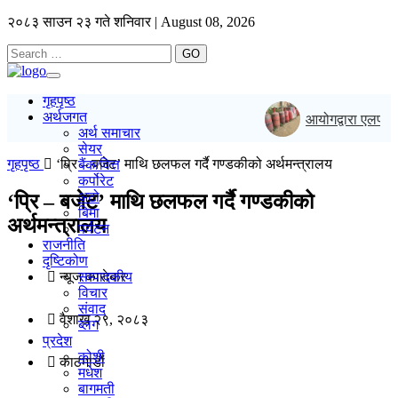
२०८३ साउन २३ गते शनिवार | August 08, 2026
GO
Toggle
navigation
गृहपृष्ठ
अर्थजगत
आयोगद्वारा एलपी ग
अर्थ समाचार
सेयर
गृहपृष्ठ
‘प्रि – बजेट’ माथि छलफल गर्दै गण्डकीको अर्थमन्त्रालय
बैंक/वित्त
कर्पोरेट
अटो
‘प्रि – बजेट’ माथि छलफल गर्दै गण्डकीको
बिमा
अर्थमन्त्रालय
पर्यटन
राजनीति
दृष्टिकोण
न्यूज काराेबार
सम्पादकीय
विचार
संवाद
वैशाख २९, २०८३
ब्लग
प्रदेश
कोशी
काठमाडाैं
मधेश
बागमती