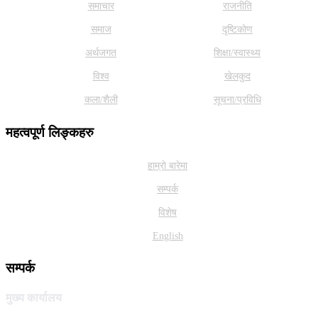
समाचार
राजनीति
समाज
दृष्टिकोण
अर्थजगत
शिक्षा/स्वास्थ्य
विश्व
खेलकुद
कला/शैली
सूचना/प्रविधि
महत्वपूर्ण लिङ्कहरु
हाम्राे बारेमा
सम्पर्क
विशेष
English
सम्पर्क
मुख्य कार्यालय