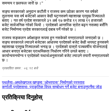
समन्वय र छलफल जारी छ ।”
सङ्घ सरकारको अनुदान कटौती र राजस्व कम उठेका कारण गत वर्षको
तुलनामा यस वर्ष बजेटको आकार केही घट्नसक्ने महाशाखा प्रमुख रिज्यालले
बताए । गत वर्ष प्रदेश सरकारले ३१ अर्ब ९७ करोड ९९ लाख ९९ हजारको
बजेट सार्वजनिक गरेको थियो । प्रदेशको आन्तरिक स्रोत बढ्न नसक्दा बर्सेनि
बजेट निर्माणमा प्रदेश सरकारलाई दबाब पर्ने गरेको छ ।
राजस्व सङ्कलन अपेक्षाकृत रूपमा हुन नसकेको मन्त्रालयले जनाएको छ ।
सङ्घ सरकारले ल्याउने बजेटका आधारमा प्रदेशको बजेट केही थपघट हुनसक्ने
महाशाखा प्रमुख रिज्यालको भनाइ छ । प्रदेशको दास्रो पञ्चवर्षीय योजनालाई
आधार बनाएर बजेटका प्राथमिकता निर्धारण गरिने उनले बताए ।
कार्यान्वयनयोग्य र प्रदेशको यथार्थअनुसारको बजेट ल्याउने तयारी मन्त्रालयको
छ ।
प्रकाशित समय : ०६:१९ बजे
पछिल्लाे
पथलैया–अमलेखगञ्ज खण्डमा ‘ओभरपास’ निर्माणको प्रस्ताव
-
अघिल्लाे
कर्णाली प्रदेशसभाः प्राकृतिक विपद् सम्बोधन गर्ने बजेट बनाउनुपर्नेमा जोड
-
प्रतिक्रिया दिनुहोस्