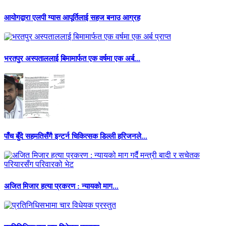
आयोगद्वारा एलपी ग्यास आपूर्तिलाई सहज बनाउ आग्रह
भरतपुर अस्पताललाई बिमामार्फत एक वर्षमा एक अर्ब...
पाँच बुँदे सहमतिसँगै इन्टर्न चिकित्सक डिल्ली हरिजनले...
अजित मिजार हत्या प्रकरण : न्यायको माग...