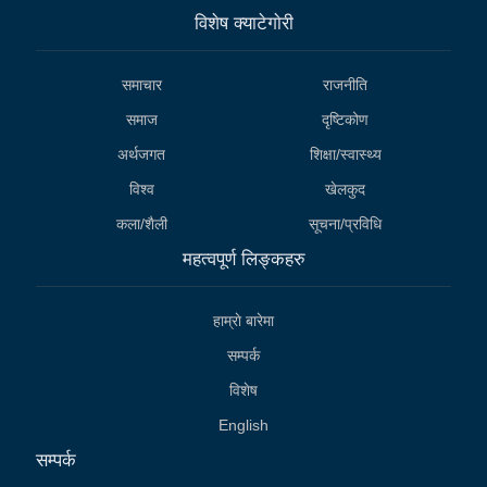
विशेष क्याटेगाेरी
समाचार
राजनीति
समाज
दृष्टिकोण
अर्थजगत
शिक्षा/स्वास्थ्य
विश्व
खेलकुद
कला/शैली
सूचना/प्रविधि
महत्वपूर्ण लिङ्कहरु
हाम्राे बारेमा
सम्पर्क
विशेष
English
सम्पर्क