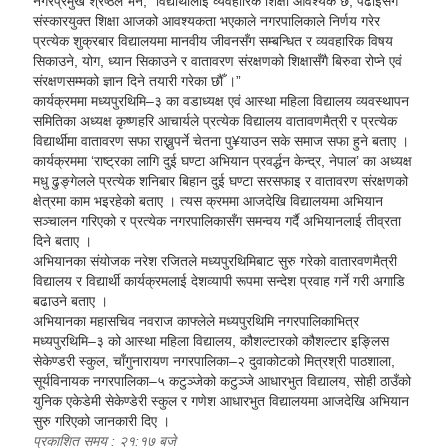
नगरप्रमुख श्रेष्ठले भने, “विद्यार्थीलाई व्यवहारिक शिक्षा आवश्यक छ, पढाइसँगै
संस्कारयुक्त शिक्षा आजको आवश्यकता भएकाले नगरपालिकाले निर्णय गरेर
प्रत्येक शुक्रबार विद्यालयमा मानवीय जीवनसँग सम्बन्धित र व्यवहारिक विषय
सिकाउने, योग, ध्यान सिकाउने र वातावरण संरक्षणको शिक्षासँगै बिरुवा रोप्ने एवं
संरक्षणसम्मको ज्ञान दिने तयारी गरेका छौँ ।”
कार्यक्रममा मध्यपुरथिमि–३ का वडाध्यक्ष एवं आस्था महिला विद्यालय व्यवस्थापन
समितिका अध्यक्ष कृष्णहरि आचार्यले प्रत्येक विद्यालय वातावणमैत्री र प्रत्येक
विद्यार्थीमा वातावरण सफा राख्नुपर्ने चेतना पु¥याउन सके समाज सफा हुने बताए ।
कार्यक्रममा ‘राष्ट्रका लागि दुई घण्टा अभियान प्रवर्द्धन केन्द्र, नेपाल’ का अध्यक्ष
मधु ढुङ्गेलले प्रत्येक शनिबार बिहान दुई घण्टा सरसफाइ र वातावरण संरक्षणको
क्षेत्रमा काम भइरहेको बताए । त्यस क्रममा आजदेखि विद्यालयमा अभियान
सञ्चालन गरिएको र प्रत्येक नगरपालिकासँग समन्वय गर्दै अभियानलाई तीव्रता
दिने बताए ।
अभियानका संयोजक नरेश रजितले मध्यपुरथिमिबाट सुरु गरेको वातारवणमैत्री
विद्यालय र विद्यार्थी कार्यक्रमलाई देशव्यापी रूपमा सन्देश प्रवाह गर्ने गरी अगाडि
बढाउने बताए ।
अभियानका महासचिव नवराज काफ्लेले मध्यपुरथिमि नगरपालिकाभित्र
मध्यपुरथिमि–३ को आस्था महिला विद्यालय, कौशल्टारको कौशल्टार इङ्लिस
सेकेण्डरी स्कुल, चाँगुनारायण नगरपालिका–२ दुवाकोटको मित्रश्री पाठशाला,
सूर्यविनायक नगरपालिका–५ कटुञ्जेको कटुञ्जे आधारभुत विद्यालय, सोही ठाउँको
युनिक एकेडेमी सेकेण्डेरी स्कुल र गणेश आधारभुत विद्यालयमा आजदेखि अभियान
सुरु गरिएको जानकारी दिए ।
प्रकाशित समय : २१:१७ बजे