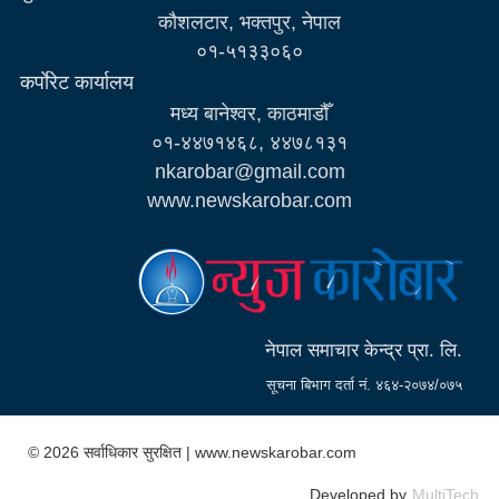
कौशलटार, भक्तपुर, नेपाल
०१-५१३३०६०
कर्पाेरेट कार्यालय
मध्य बानेश्वर, काठमाडौँ
०१-४४७१४६८, ४४७८१३१
nkarobar@gmail.com
www.newskarobar.com
नेपाल समाचार केन्द्र प्रा. लि.
सूचना बिभाग दर्ता नं. ४६४-२०७४/०७५
© 2026 सर्वाधिकार सुरक्षित | www.newskarobar.com
Developed by
MultiTech