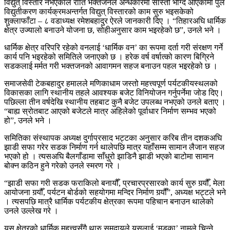
विद्युत् विस्तार नभएकाले राति भक्तजनले अन्धकारमा सास्ती भोग्दै आएकामा पुल
विद्युतीकरण कार्यक्रमअन्तर्गत विद्युत् विस्तारको काम सुरु भइसकेको
शुक्लाफाँटा – ८ वडाध्यक्ष रमेशबहादुर ऐरले जानकारी दिए । “तिहारअघि धार्मिक
क्षेत्र उज्यालो बनाउने योजना छ, सोहीअनुसार काम भइरहेको छ”, उनले भने ।
धार्मिक क्षेत्र वरिपरि रहेको वनलाई ‘धार्मिक वन’ का रूपमा दर्ता गरी संरक्षण गर्ने
कार्य पनि भइरहेको समितिले जनाएको छ । हरेक वर्ष वर्षात्को कारण बिग्रिने
सडकलाई मर्मत गरी भक्तजनको आवागमन सहज बनाउन पहल भइरहेको छ ।
समाजसेवी टेकबहादुर हमालले मणिकाधाम जस्तो महत्त्वपूर्ण पर्यटकीयस्थलको
विकासका लागि स्थानीय तहले आवश्यक बजेट विनियोजन गर्नुपर्नेमा जोड दिए।
पछिल्ला तीन वर्षदेखि स्थानीय तहबाट कुनै बजेट उपलब्ध नभएको उनले बताए ।
“बाह्य स्रोतबाट आएको बजेटले मात्र अहिलेको पूर्वाधार निर्माण सम्भव भएको
हो”, उनले भने ।
समितिका संस्थापक अध्यक्ष दुर्गाप्रसाद भट्टका अनुसार करिब तीन दशकअघि
झाडी सफा गरेर सडक निर्माण गर्न थालेपछि मात्र यहाँसम्म सामान लैजान सहज
भएको हो । त्यसअघि बैलगाँडामा साँधुरो झाडिनै झाडी भएको बाटोमा सामान
बोक्न कठिन हुने गरेको उनले स्मरण गरे ।
“झाडी सफा गरी सडक फराकिलो बनायौँ, प्रचारप्रसारको कार्य सुरु गर्‍यौँ, मेला
आयोजना गर्‍यौँ, पर्यटन बोर्डको सहयोगमा मन्दिर निर्माण गर्‍यौँ”, अध्यक्ष भट्टले भने
। त्यसपछि मात्रै धार्मिक पर्यटकीय क्षेत्रका रूपमा पहिचान बनाउन थालेको
उनले उल्लेख गरे ।
यस क्षेत्रको धार्मिक महत्त्वसँगै थारु समुदायले यसलाई ‘मुड्का’ नामले चिन्ने