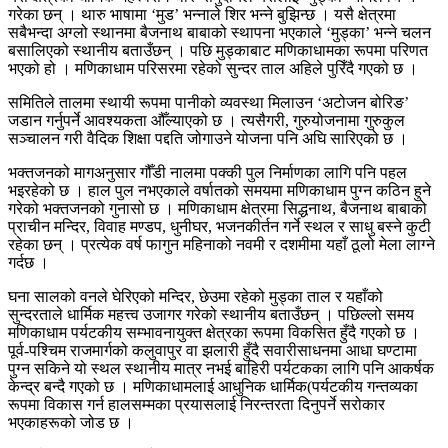
गरेका छन् । थारु भाषामा ‘मुड’ भन्नाले शिर भन्ने बुझिन्छ । यसै क्षेत्रमा
सबैभन्दा अग्लो स्थानमा बैजनाथ बाबाको स्थापना भएकाले ‘मुड्का’ भन्ने चलन
बसालिएको स्थानीय बताउँछन् । पछि मुड्काबाट मणिकाधामका रूपमा परिणत
भएको हो । मणिकाधाम परिसरमा रहेको सुन्दर ताल अहिले पुरिँदै गएको छ ।
समितिले तालमा स्थायी रूपमा पानीको व्यवस्था मिलाउन ‘अटोजन बोरिङ’
जडान गर्नुपर्ने आवश्यकता औँल्याएको छ । त्यसैगरी, गुरुयोजनामा गुरुकुल
सञ्चालन गरी वैदिक शिक्षा पद्दति जोगाउने योजना पनि अघि सारिएको छ ।
भक्तजनको मागअनुसार गौँडी नालमा पक्की पुल निर्माणका लागि पनि पहल
भइरहेको छ । हाल पुल नभएकाले वर्षातको समयमा मणिकाधाम पुग्न कठिन हुने
गरेको भक्तजनको गुनासो छ । मणिकाधाम क्षेत्रमा सिद्धनाथ, बैजनाथ बाबाको
प्राचीन मन्दिर, विवाह मण्डप, धुनीघर, भजनकीर्तन गर्ने स्थल र साधु बस्ने कुटी
रहेका छन् । प्रत्येक वर्ष फागुन महिनाको नवमी र दशमीमा यहाँ ठूलो मेला लाग्ने
गर्दछ ।
घना सालको वनले घेरिएको मन्दिर, छेउमा रहेको मुड्का ताल र यहाँको
सुन्दरताले धार्मिक महत्त्व उजागर गरेको स्थानीय बताउँछन् । पछिल्लो समय
मणिकाधाम पर्यटकीय सम्भावनायुक्त क्षेत्रका रूपमा विकसित हुँदै गएको छ ।
पूर्व-पश्चिम राजमार्गको कलुवापुर वा झलारी हुँदै सवारीसाधनमा आधा घण्टामा
पुग्न सकिने यो स्थल स्थानीय मात्र नभई बाहिरी पर्यटकका लागि पनि आकर्षक
केन्द्र बन्दै गएको छ । मणिकाधामलाई आधुनिक धार्मिक(पर्यटकीय गन्तव्यका
रूपमा विकास गर्न हालसम्मका प्रयासलाई निरन्तरता दिनुपर्ने सरोकार
भएकाहरूको जोड छ ।