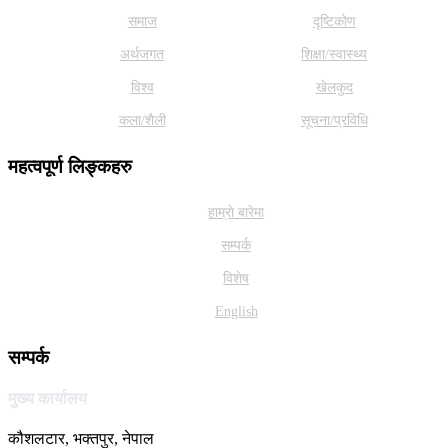
समाज
दृष्टिकोण
अर्थजगत
शिक्षा/स्वास्थ्य
विश्व
खेलकुद
कला/शैली
सूचना/प्रविधि
महत्वपूर्ण लिङ्कहरु
हाम्राे बारेमा
सम्पर्क
विशेष
English
सम्पर्क
मुख्य कार्यालय
कौशलटार, भक्तपुर, नेपाल