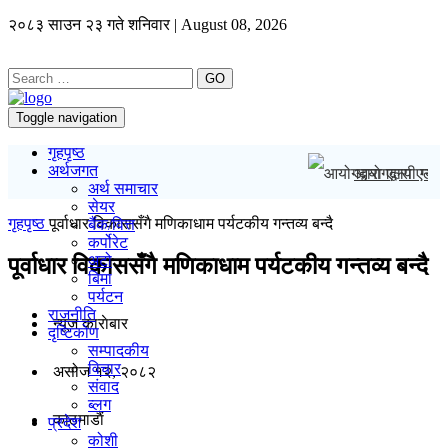
२०८३ साउन २३ गते शनिवार | August 08, 2026
GO
Toggle navigation
गृहपृष्ठ
अर्थजगत
आयोगद्वारा एलपी 
अर्थ समाचार
सेयर
गृहपृष्ठ
पूर्वाधार विकाससँगै मणिकाधाम पर्यटकीय गन्तव्य बन्दै
बैंक/वित्त
कर्पोरेट
अटो
पूर्वाधार विकाससँगै मणिकाधाम पर्यटकीय गन्तव्य बन्दै
बिमा
पर्यटन
राजनीति
न्यूज काराेबार
दृष्टिकोण
सम्पादकीय
विचार
असोज १२, २०८२
संवाद
ब्लग
काठमाडाैं
प्रदेश
कोशी