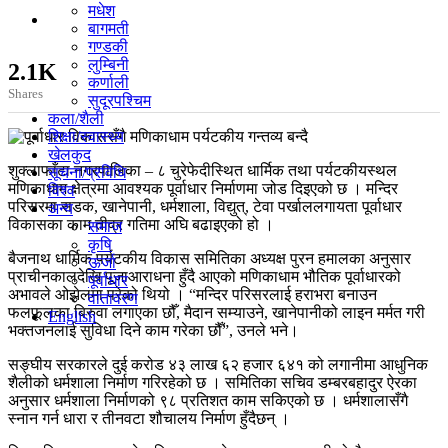
मधेश
बागमती
गण्डकी
लुम्बिनी
2.1K
कर्णाली
Shares
सुदूरपश्चिम
कला/शैली
शिक्षा/स्वास्थ्य
खेलकुद
शुक्लाफाँटा नगरपालिका – ८ चुरेफेदीस्थित धार्मिक तथा पर्यटकीयस्थल
सूचना/प्रविधि
मणिकाधाम क्षेत्रमा आवश्यक पूर्वाधार निर्माणमा जोड दिइएको छ । मन्दिर
विश्व
परिसरमा सडक, खानेपानी, धर्मशाला, विद्युत्, टेवा पर्खाललगायता पूर्वाधार
अन्य
विकासका काम तीव्र गतिमा अघि बढाइएको हो ।
समाज
कृषि
बैजनाथ धार्मिक पर्यटकीय विकास समितिका अध्यक्ष पुरन हमालका अनुसार
ऊर्जा
प्राचीनकालदेखि पूजाआराधना हुँदै आएको मणिकाधाम भौतिक पूर्वाधारको
पूर्वाधार
अभावले ओझेलमा परेको थियो । “मन्दिर परिसरलाई हराभरा बनाउन
वातावरण
फलफूलका बिरुवा लगाएका छौँ, मैदान सम्याउने, खानेपानीको लाइन मर्मत गरी
English
भक्तजनलाई सुविधा दिने काम गरेका छौँ”, उनले भने।
सङ्घीय सरकारले दुई करोड ४३ लाख ६२ हजार ६४१ को लगानीमा आधुनिक
शैलीको धर्मशाला निर्माण गरिरहेको छ । समितिका सचिव डम्बरबहादुर ऐरका
अनुसार धर्मशाला निर्माणको ९८ प्रतिशत काम सकिएको छ । धर्मशालासँगै
स्नान गर्न धारा र तीनवटा शौचालय निर्माण हुँदैछन् ।