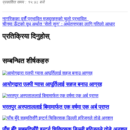
प्रकाशित समय : १५:४८ बजे
पछिल्लाे
नागरिकका दसैँ प्रभावित मजदूरहरुको चुलो प्रभावित
-
अघिल्लाे
चीनमा ऊँटको दूध अर्थात ‘सेतो सुन’ : अर्थतन्त्रका लागि गतिलो आधार
-
प्रतिक्रिया दिनुहोस्
सम्बन्धित शीर्षकहरु
आयोगद्वारा एलपी ग्यास आपूर्तिलाई सहज बनाउ आग्रह
भरतपुर अस्पताललाई बिमामार्फत एक वर्षमा एक अर्ब प्राप्त
पाँच बुँदे सहमतिसँगै इन्टर्न चिकित्सक डिल्ली हरिजनले तोडे अनशन