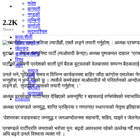
मधेश
बागमती
गण्डकी
लुम्बिनी
2.2K
कर्णाली
Shares
सुदूरपश्चिम
कला/शैली
शिक्षा/स्वास्थ्य
खेलकुद
बुटवल । नेपाल कम्युनिष्ट पार्टी (माओवादी केन्द्र) अध्यक्ष पुष्पकमल दाहाल ‘प्रच
सूचना/प्रविधि
विश्व
पार्टीको लुम्बिनी प्रदेशको सातौं पूर्ण बैठक बुटवलको वेलबासमा सम्पन्न बैठकलाई सम
अन्य
समाज
उनले भने,‘पछिल्लो समय म विभिन्न कार्यक्रममा बाहिर जाँदा कांग्रेस एमालेका नेत
कृषि
भन्नुहोस् न भन्ने गरेको छु । त्यसैले कमरेडहरु माओवादीले यो परिवर्तनको आन्दोलनम
ऊर्जा
लड्ने हो, तपाईहरु त्यसको तयारी गर्नुहोस् ।’
पूर्वाधार
वातावरण
अध्यक्ष प्रचण्डले पार्टीभित्र देखिएको असन्तुष्टि र बहसलाई वर्गसंर्घषको स्वाभाव
English
अध्यक्ष प्रचण्डले जनयुद्ध, शान्ति प्रक्रिया र गणतन्त्र स्थापनाको नेतृत्व इति
‘देशभरका वडाहरुबाट जनयुद्ध र जनआन्दोलनमा सहभागी, सहिद, घाइते र जेलनेल भो
प्रचण्डले पार्टीप्रति जनताको भरोसा पुनः बढ्दो अवस्थामा रहेको उल्लेख गर्दै
अघि बढ्ने उनले विश्वास व्यक्त गरे ।