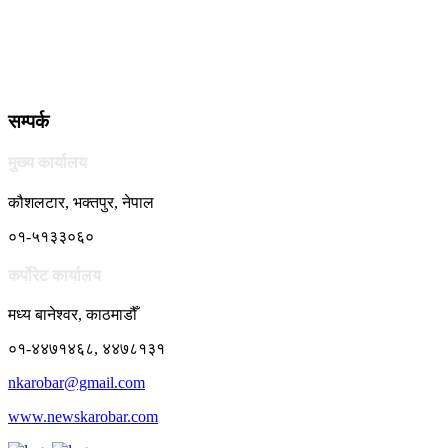
सम्पर्क
मुख्य कार्यालय
कौशलटार, भक्तपुर, नेपाल
०१-५१३३०६०
कर्पाेरेट कार्यालय
मध्य बानेश्वर, काठमाडौँ
०१-४४७१४६८, ४४७८१३१
nkarobar@gmail.com
www.newskarobar.com