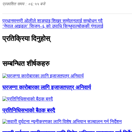
प्रकाशित समय : ०६:५५ बजे
पछिल्लाे
प्रधानमन्त्री ओलीले शाङ्घाइ शिखर सम्मेलनलाई सम्बोधन गदै
-
अघिल्लाे
‘नेपाल आइडल’ सिजन–६ को उपाधि सिन्धुपाल्चोककी गंगालाई
-
प्रतिक्रिया दिनुहोस्
सम्बन्धित शीर्षकहरु
घरजग्गा कारोबारका लागि इजाजतपत्र अनिवार्य
प्रतिनिधिसभाको बैठक बस्दै