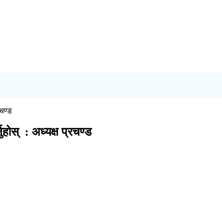
रचण्ड
नुहोस् : अध्यक्ष प्रचण्ड