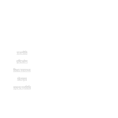
राजनीति
दृष्टिकोण
शिक्षा/स्वास्थ्य
खेलकुद
सूचना/प्रविधि