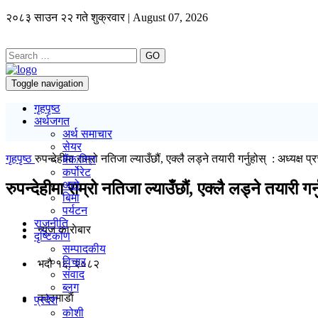
२०८३ साउन २२ गते शुक्रवार | August 07, 2026
GO
Toggle navigation
गृहपृष्ठ
अर्थजगत
अर्थ समाचार
सेयर
गृहपृष्ठ
रुपन्देहीमा राम्रो नतिजा ल्याउँछौं, एक्लै लड्ने तयारी गर्नुहोस् : अध्यक्ष प्
बैंक/वित्त
कर्पोरेट
अटो
रुपन्देहीमा राम्रो नतिजा ल्याउँछौं, एक्लै लड्ने तयारी गर्
बिमा
पर्यटन
राजनीति
न्यूज काराेबार
दृष्टिकोण
सम्पादकीय
विचार
भदौ १६, २०८२
संवाद
ब्लग
काठमाडाैं
प्रदेश
कोशी