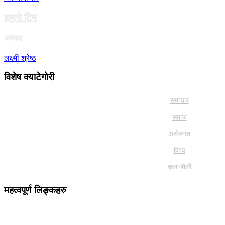
हाम्राे टिम
अध्यक्ष
लक्ष्मी श्रेष्ठ
विशेष क्याटेगाेरी
समाचार
समाज
अर्थजगत
विश्व
कला/शैली
महत्वपूर्ण लिङ्कहरु