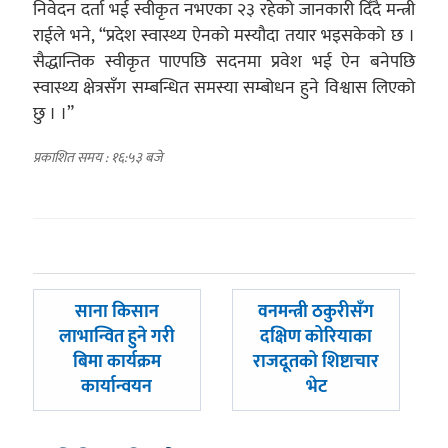
निवेदन दर्ता भई स्वीकृत नभएका २३ रहेको जानकारी दिँदै मन्त्री
राईले भने, “प्रदेश स्वास्थ्य ऐनको मस्यौदा तयार भइसकेको छ ।
सैद्धान्तिक स्वीकृत पाएपछि सदनमा प्रवेश भई ऐन बनेपछि
स्वास्थ्य क्षेत्रसँग सम्बन्धित समस्या सम्बोधन हुने विश्वास लिएको
छु । ।”
प्रकाशित समय : १६:५३ बजे
पछिल्लाे
अघिल्लाे
साना किसान
वनमन्त्री ठकुरीसँग
-
-
लाभान्वित हुने गरी
दक्षिण कोरियाका
बिमा कार्यक्रम
राजदूतको शिष्टाचार
कार्यान्वयन
भेट