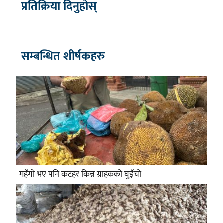
प्रतिक्रिया दिनुहोस्
सम्बन्धित शीर्षकहरु
महँगो भए पनि कटहर किन्न ग्राहकको घुइँचो