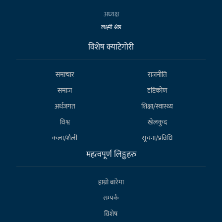
अध्यक्ष
लक्ष्मी श्रेष्ठ
विशेष क्याटेगाेरी
समाचार
राजनीति
समाज
दृष्टिकोण
अर्थजगत
शिक्षा/स्वास्थ्य
विश्व
खेलकुद
कला/शैली
सूचना/प्रविधि
महत्वपूर्ण लिङ्कहरु
हाम्राे बारेमा
सम्पर्क
विशेष