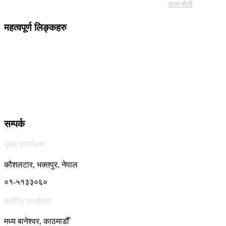
कला/शैली
महत्वपूर्ण लिङ्कहरु
सम्पर्क
मुख्य कार्यालय
कौशलटार, भक्तपुर, नेपाल
०१-५१३३०६०
कर्पाेरेट कार्यालय
मध्य बानेश्वर, काठमाडौँ