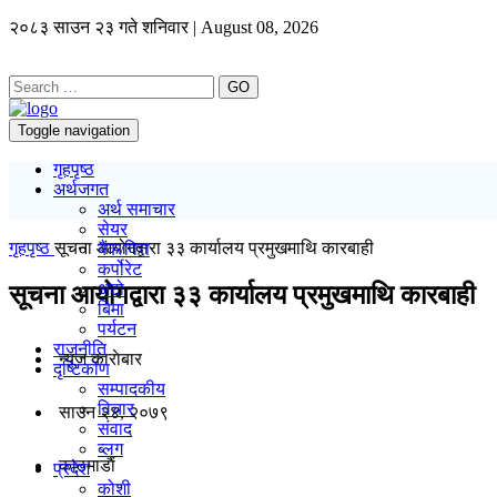
२०८३ साउन २३ गते शनिवार | August 08, 2026
GO
Toggle navigation
गृहपृष्ठ
अर्थजगत
अर्थ समाचार
सेयर
गृहपृष्ठ
सूचना आयोगद्वारा ३३ कार्यालय प्रमुखमाथि कारबाही
बैंक/वित्त
कर्पोरेट
अटो
सूचना आयोगद्वारा ३३ कार्यालय प्रमुखमाथि कारबाही
बिमा
पर्यटन
राजनीति
न्यूज काराेबार
दृष्टिकोण
सम्पादकीय
विचार
साउन २४, २०७९
संवाद
ब्लग
काठमाडाैं
प्रदेश
कोशी