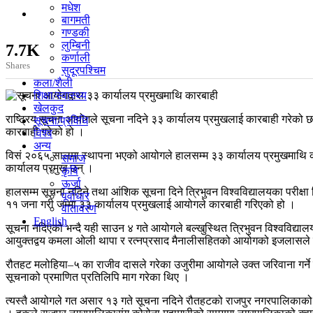
मधेश
बागमती
गण्डकी
लुम्बिनी
7.7K
कर्णाली
Shares
सुदूरपश्चिम
कला/शैली
शिक्षा/स्वास्थ्य
खेलकुद
राष्ट्रिय सूचना आयोगले सूचना नदिने ३३ कार्यालय प्रमुखलाई कारबाही गरेको
सूचना/प्रविधि
कारबाही गरेको हो ।
विश्व
अन्य
विसं २०६५ सालमा स्थापना भएको आयोगले हालसम्म ३३ कार्यालय प्रमुखमाथि कारब
समाज
कार्यालय प्रमुख छन् ।
कृषि
ऊर्जा
हालसम्म सूचना नदिने तथा आंशिक सूचना दिने त्रिभुवन विश्वविद्यालयका परीक्षा न
पूर्वाधार
११ जना गरी जम्मा ३३ कार्यालय प्रमुखलाई आयोगले कारबाही गरिएको हो ।
वातावरण
English
सूचना नदिएको भन्दै यही साउन ४ गते आयोगले बल्खुस्थित त्रिभुवन विश्वविद्यालय 
आयुक्तद्वय कमला ओली थापा र रत्नप्रसाद मैनालीसहितको आयोगको इजलासले स
रौतहट मलोहिया–५ का राजीव दासले गरेका उजुरीमा आयोगले उक्त जरिवाना गर्ने निर्
सूचनाको प्रमाणित प्रतिलिपि माग गरेका थिए ।
त्यस्तै आयोगले गत असार १३ गते सूचना नदिने रौतहटको राजपुर नगरपालिकाको क