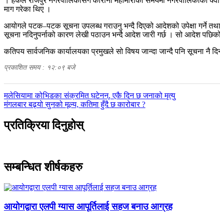
। हकले राजपुर नगरपालिकासंग कोरोना महामारीको समयमा नगरपालिकाको क्वारेन्टिन
माग गरेका थिए ।
आयोगले पटक–पटक सूचना उपलब्ध गराउनु भन्दै दिएको आदेशको उपेक्षा गर्ने तथा
सूचना नदिनुपर्नाको कारण लेखी पठाउन भन्दै आदेश जारी गर्छ । सो आदेश पछिक
कतिपय सार्वजनिक कार्यालयका प्रमुखले सो विषय जान्दा जान्दै पनि सूचना नै द
प्रकाशित समय : १२:०९ बजे
पछिल्लाे
मलेसियामा कोभिडका संक्रमित घटेनन्, एकै दिन छ जनाको मृत्यु
-
अघिल्लाे
मंगलबार बढ्यो सुनको मूल्य, कतिमा हुँदै छ कारोबार ?
-
प्रतिक्रिया दिनुहोस्
सम्बन्धित शीर्षकहरु
आयोगद्वारा एलपी ग्यास आपूर्तिलाई सहज बनाउ आग्रह