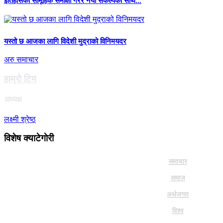
इतिहासको सामूहिक समीक्षा गरेर नयाँ संकल्पका साथ...
यस्तो छ आजका लागि विदेशी मुद्राको विनिमयदर
अरु समाचार
हाम्राे टिम
अध्यक्ष
लक्ष्मी श्रेष्ठ
विशेष क्याटेगाेरी
समाचार
समाज
अर्थजगत
विश्व