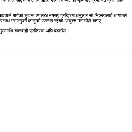
 व्यक्तिले ओढ्नका लागि खरिद गरेको कम्बलको मूल्यबारे प्रमाणित प्रतिलिपि
ागकर्ताले मागेको सूचना उपलब्ध नगराए प्रक्रियाअनुसार सो निकायलाई आयोगले
्ध गराउनुपर्ने कानुनमै उल्लेख रहेको आयुक्त मैनालीले बताए ।
्रमुखमाथि कारबाही प्रक्रिया अघि बढाउँछ ।