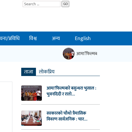
GO
चना/प्रविधि
विश्व
अन्य
English
आमा’फिल्मबारे बसुन्धरा भुसाल : भ
ताजा
लाेकप्रिय
आमा’फिल्मबारे बसुन्धरा भुसाल :
भुवनदिदी र रातो...
सरकारको चौथो त्रैमासिक
विवरण सार्वजनिक : चार...