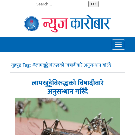
GO
Toggle
navigatio
गृहपृष्ठ
Tag:
#लामखुट्टेविरुद्धको विषादीबारे अनुसन्धान गरिँदै
लामखुट्टेविरुद्धको विषादीबारे
अनुसन्धान गरिँदै