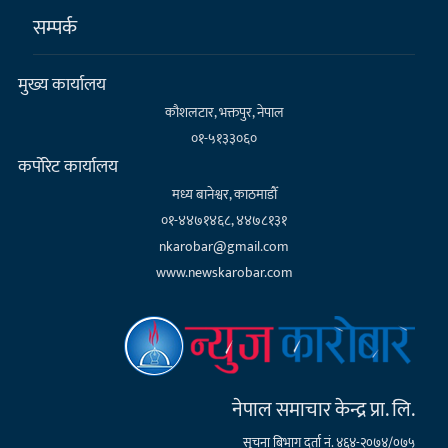
सम्पर्क
मुख्य कार्यालय
कौशलटार, भक्तपुर, नेपाल
०१-५१३३०६०
कर्पाेरेट कार्यालय
मध्य बानेश्वर, काठमाडौँ
०१-४४७१४६८, ४४७८१३१
nkarobar@gmail.com
www.newskarobar.com
नेपाल समाचार केन्द्र प्रा. लि.
सूचना बिभाग दर्ता नं. ४६४-२०७४/०७५