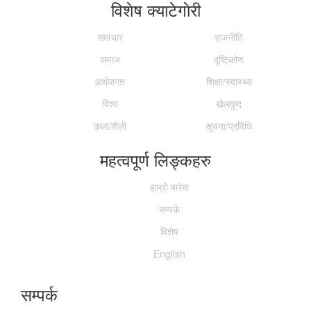
विशेष क्याटेगाेरी
समाचार
राजनीति
समाज
दृष्टिकोण
अर्थजगत
शिक्षा/स्वास्थ्य
विश्व
खेलकुद
कला/शैली
सूचना/प्रविधि
महत्वपूर्ण लिङ्कहरु
हाम्राे बारेमा
सम्पर्क
विशेष
English
सम्पर्क