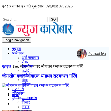
२०८३ साउन २२ गते शुक्रवार | August 07, 2026
GO
Toggle navigation
गृहपृष्ठ
अर्थजगत
नेपालको शिक्षा मा
अर्थ समाचार
सेयर
गृहपृष्ठ
Tag:
जोमसोम बजार जोगाउन धमाधम तटबन्धन गरिँदै
बैंक/वित्त
कर्पोरेट
जोमसोम बजार जोगाउन धमाधम तटबन्धन गरिँदै
अटो
बिमा
पर्यटन
राजनीति
दृष्टिकोण
ताजा
सम्पादकीय
लाेकप्रिय
विचार
संवाद