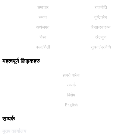
समाचार
राजनीति
समाज
दृष्टिकोण
अर्थजगत
शिक्षा/स्वास्थ्य
विश्व
खेलकुद
कला/शैली
सूचना/प्रविधि
महत्वपूर्ण लिङ्कहरु
हाम्राे बारेमा
सम्पर्क
विशेष
English
सम्पर्क
मुख्य कार्यालय