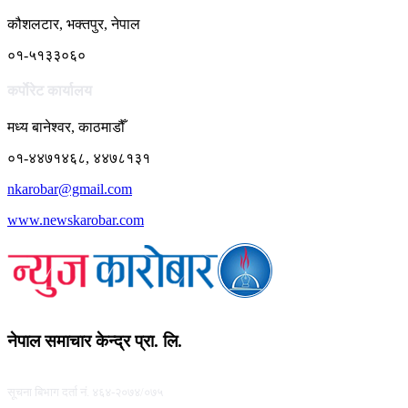
कौशलटार, भक्तपुर, नेपाल
०१-५१३३०६०
कर्पाेरेट कार्यालय
मध्य बानेश्वर, काठमाडौँ
०१-४४७१४६८, ४४७८१३१
nkarobar@gmail.com
www.newskarobar.com
नेपाल समाचार केन्द्र प्रा. लि.
सूचना बिभाग दर्ता नं. ४६४-२०७४/०७५