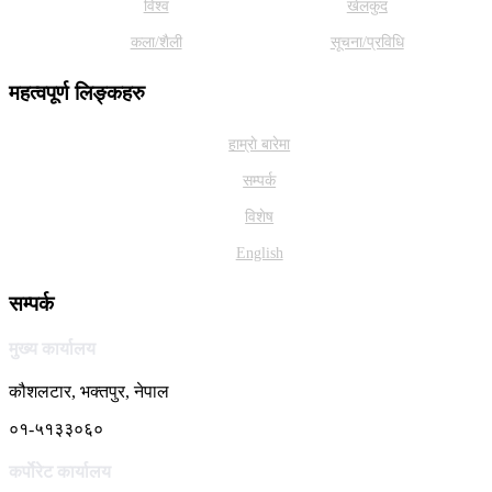
विश्व
खेलकुद
कला/शैली
सूचना/प्रविधि
महत्वपूर्ण लिङ्कहरु
हाम्राे बारेमा
सम्पर्क
विशेष
English
सम्पर्क
मुख्य कार्यालय
कौशलटार, भक्तपुर, नेपाल
०१-५१३३०६०
कर्पाेरेट कार्यालय