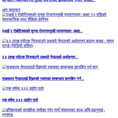
आन्दोलन व्यवस्थापनमा सुरक्षा संयन्त्रको भूमिकामाथि गम्भीर समीक्षा...
अरु समाचार
एआई र रोबोटिक्सको युगमा रोजगारमुखी प्रमाणपत्रः कक्षा...
६३ लाख पर्यटक भित्र्याउने लक्ष्यले नेपालको अर्थतन्त्र...
सङ्कल्प नेपाललाई दिइएको रकमका सम्बन्धमा छानबिन गर्न...
एक वर्षमा ३३३ उद्योग दर्ता