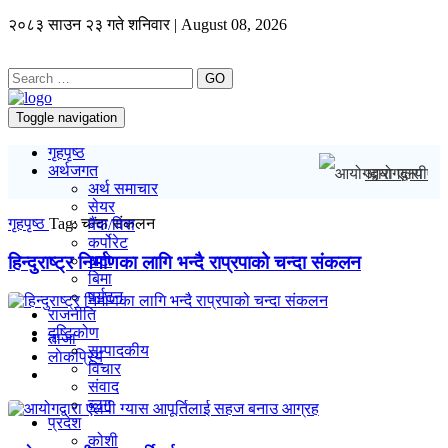
२०८३ साउन २३ गते शनिवार | August 08, 2026
GO
Toggle navigation
गृहपृष्ठ
अर्थजगत
आयोगद्वारा एल
अर्थ समाचार
सेयर
गृहपृष्ठ
Tag:
चन्दा संकलन
बैंक/वित्त
कर्पोरेट
हिन्दुराष्ट्र निर्माणका लागि भन्दै राप्रपाको चन्दा संकलन
अटो
बिमा
पर्यटन
राजनीति
दृष्टिकोण
ताजा
सम्पादकीय
लाेकप्रिय
विचार
संवाद
ब्लग
प्रदेश
कोशी