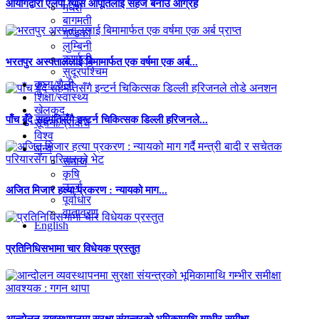
आयोगद्वारा एलपी ग्यास आपूर्तिलाई सहज बनाउ आग्रह
मधेश
बागमती
गण्डकी
लुम्बिनी
कर्णाली
भरतपुर अस्पताललाई बिमामार्फत एक वर्षमा एक अर्ब...
सुदूरपश्चिम
कला/शैली
शिक्षा/स्वास्थ्य
खेलकुद
पाँच बुँदे सहमतिसँगै इन्टर्न चिकित्सक डिल्ली हरिजनले...
सूचना/प्रविधि
विश्व
अन्य
समाज
कृषि
ऊर्जा
अजित मिजार हत्या प्रकरण : न्यायको माग...
पूर्वाधार
वातावरण
English
प्रतिनिधिसभामा चार विधेयक प्रस्तुत