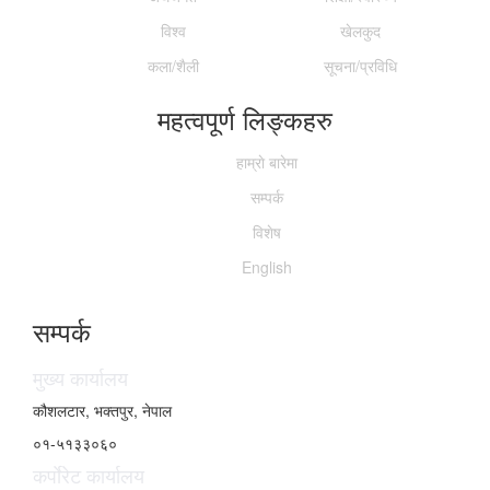
विश्व
खेलकुद
कला/शैली
सूचना/प्रविधि
महत्वपूर्ण लिङ्कहरु
हाम्राे बारेमा
सम्पर्क
विशेष
English
सम्पर्क
मुख्य कार्यालय
कौशलटार, भक्तपुर, नेपाल
०१-५१३३०६०
कर्पाेरेट कार्यालय