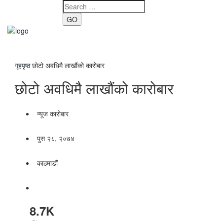
GO
Toggle
navigati
गृहपृष्ठ
छोटो अवधिमै लाखौंको कारोबार
छोटो अवधिमै लाखौंको कारोबार
न्यूज काराेबार
पुस २८, २०७४
काठमाडाैं
8.7K