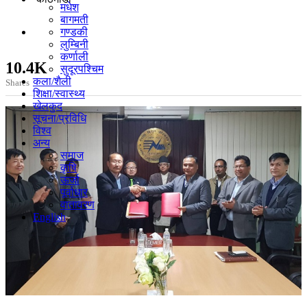
मधेश
बागमती
गण्डकी
लुम्बिनी
कर्णाली
10.4K
सुदूरपश्चिम
कला/शैली
Shares
शिक्षा/स्वास्थ्य
खेलकुद
सूचना/प्रविधि
विश्व
अन्य
समाज
कृषि
ऊर्जा
पूर्वाधार
वातावरण
English