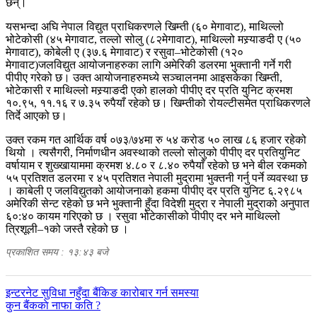
छन्।
यसभन्दा अघि नेपाल विद्युत प्राधिकरणले खिम्ती (६० मेगावाट), माथिल्लो
भोटेकोसी (४५ मेगावाट, तल्लो सोलु (८२मेगावाट), माथिल्लो मस्र्याङदी ए (५०
मेगावाट), कोबेली ए (३७.६ मेगावाट) र रसुवा–भोटेकोसी (१२०
मेगावाट)जलविद्युत आयोजनाहरुका लागि अमेरिकी डलरमा भुक्तानी गर्ने गरी
पीपीए गरेको छ। उक्त आयोजनाहरुमध्ये सञ्चालनमा आइसकेका खिम्ती,
भोटेकासी र माथिल्लो मस्र्याङदी एको हालको पीपीए दर प्रति युनिट क्रमश
१०.९५, ११.१६ र ७.३५ रुपैयाँ रहेको छ। खिम्तीको रोयल्टीसमेत प्राधिकरणले
तिर्दे आएको छ।
उक्त रकम गत आर्थिक वर्ष ०७३/७४मा रु ५४ करोड ५० लाख ८६ हजार रहेको
थियो । त्यसैगरी, निर्माणधीन अवस्थाको तल्लो सोलुको पीपीए दर प्रतियुनिट
वर्षायाम र शुख्खायाममा क्रमश ४.८० र ८.४० रुपैयाँ रहेको छ भने बील रकमको
५५ प्रतिशत डलरमा र ४५ प्रतिशत नेपाली मुद्रामा भुक्तनी गर्नु पर्ने व्यवस्था छ
। काबेली ए जलविद्युतको आयोजनाको हकमा पीपीए दर प्रति युनिट ६.२९८५
अमेरिकी सेन्ट रहेको छ भने भुक्तानी हुँदा विदेशी मुद्रा र नेपाली मुद्राको अनुपात
६०:४० कायम गरिएको छ । रसुवा भोटेकासीको पीपीए दर भने माथिल्लो
त्रिशूली–१को जस्तै रहेको छ ।
प्रकाशित समय : १३:४३ बजे
पछिल्लाे
इन्टरनेट सुविधा नहुँदा बैंकिङ कारोबार गर्न समस्या
-
अघिल्लाे
कुन बैंककाे नाफा कति ?