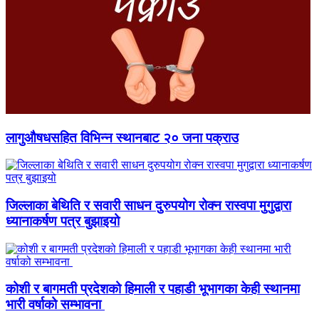
लागुऔषधसहित विभिन्न स्थानबाट २० जना पक्राउ
जिल्लाका बेथिति र सवारी साधन दुरुपयोग रोक्न रास्वपा मुगुद्वारा
ध्यानाकर्षण पत्र बुझाइयो
कोशी र बागमती प्रदेशको हिमाली र पहाडी भूभागका केही स्थानमा
भारी वर्षाको सम्भावना