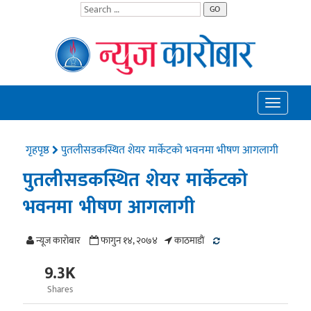
GO
Toggle
navigatio
गृहपृष्ठ
पुतलीसडकस्थित शेयर मार्केटको भवनमा भीषण आगलागी
पुतलीसडकस्थित शेयर मार्केटको
भवनमा भीषण आगलागी
न्यूज काराेबार
फागुन १४, २०७४
काठमाडाैं
9.3K
Shares