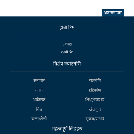
अरु समाचार
हाम्राे टिम
अध्यक्ष
लक्ष्मी श्रेष्ठ
विशेष क्याटेगाेरी
समाचार
राजनीति
समाज
दृष्टिकोण
अर्थजगत
शिक्षा/स्वास्थ्य
विश्व
खेलकुद
कला/शैली
सूचना/प्रविधि
महत्वपूर्ण लिङ्कहरु