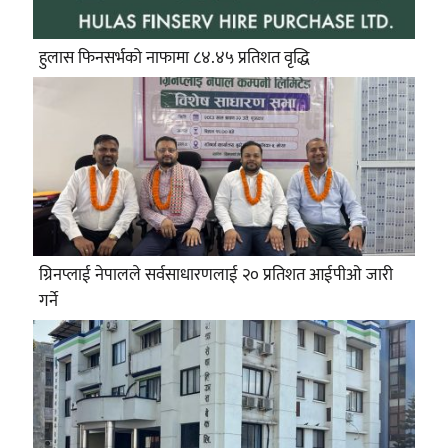
हुलास फिनसर्भको नाफामा ८४.४५ प्रतिशत वृद्धि
ग्रिनप्लाई नेपालले सर्वसाधारणलाई २० प्रतिशत आईपीओ जारी
गर्ने