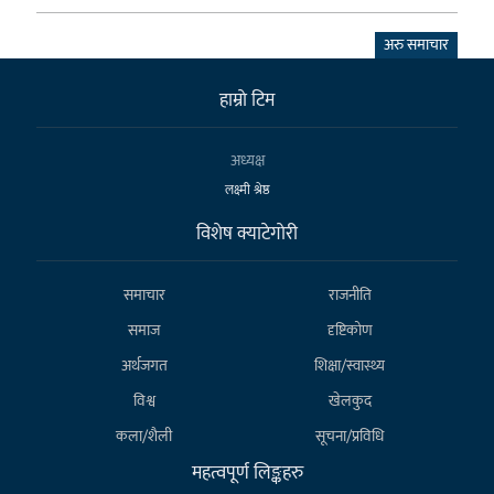
अरु समाचार
हाम्राे टिम
अध्यक्ष
लक्ष्मी श्रेष्ठ
विशेष क्याटेगाेरी
समाचार
राजनीति
समाज
दृष्टिकोण
अर्थजगत
शिक्षा/स्वास्थ्य
विश्व
खेलकुद
कला/शैली
सूचना/प्रविधि
महत्वपूर्ण लिङ्कहरु