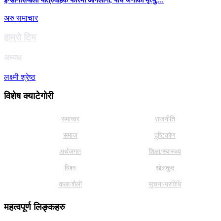
अरु समाचार
हाम्राे टिम
अध्यक्ष
लक्ष्मी श्रेष्ठ
विशेष क्याटेगाेरी
समाचार
राजनीति
समाज
दृष्टिकोण
अर्थजगत
शिक्षा/स्वास्थ्य
विश्व
खेलकुद
कला/शैली
सूचना/प्रविधि
महत्वपूर्ण लिङ्कहरु