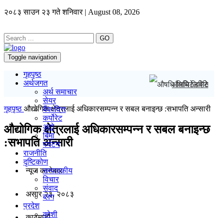
२०८३ साउन २३ गते शनिवार | August 08, 2026
GO
Toggle navigation
गृहपृष्ठ
अर्थजगत
औषधि लिमिटेडदेखि
अर्थ समाचार
सेयर
गृहपृष्ठ
औद्योगिक क्षेत्रलाई अधिकारसम्पन्न र सबल बनाइन्छ :सभापति अन्सारी
बैंक/वित्त
कर्पोरेट
अटो
औद्योगिक क्षेत्रलाई अधिकारसम्पन्न र सबल बनाइन्छ
बिमा
:सभापति अन्सारी
पर्यटन
राजनीति
दृष्टिकोण
न्यूज काराेबार
सम्पादकीय
विचार
संवाद
असार २३, २०८३
ब्लग
प्रदेश
कोशी
काठमाडाैं