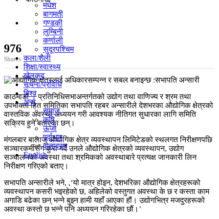
मधेश
बागमती
गण्डकी
लुम्बिनी
कर्णाली
976
सुदूरपश्चिम
कला/शैली
Shares
शिक्षा/स्वास्थ्य
खेलकुद
सूचना/प्रविधि
विश्व
काठमाडौं । प्रतिनिधिसभाअन्तर्गतको उद्योग तथा वाणिज्य र श्रम तथा
अन्य
उपभोक्ता हित समितिका सभापति रहबर अन्सारीले देशभरका औद्योगिक क्षेत्रको
समाज
वास्तविक अवस्था अध्ययन गरी आवश्यक नीतिगत सुधारका लागि समिति
कृषि
सक्रिय हुने बताएका छन्।
ऊर्जा
पूर्वाधार
मंगलबार बालाजु औद्योगिक क्षेत्र व्यवस्थापन लिमिटेडको स्थलगत निरीक्षणपछि
वातावरण
सञ्चारकर्मीसँग कुरा गर्दै उनले औद्योगिक क्षेत्रको व्यवस्थापन, उद्योग
English
सञ्चालनको अवस्था तथा श्रमिकको अवस्थाबारे प्रत्यक्ष जानकारी लिन
निरीक्षण गरिएको बताए।
सभापति अन्सारीले भने, ,‘यो मात्र होइन, देशभरिका औद्योगिक क्षेत्रहरूको
व्यवस्थापन कसरी भइरहेको छ, अहिलेको वस्तुगत अवस्था के छ र कस्ता काम
अगाडि बढेका छन् भन्ने बुझ्न हामी यहाँ आएका हौं। उद्योगभित्र मजदुरहरूको
अवस्था कस्तो छ भन्ने पनि अध्ययन गरिरहेका छौं।’