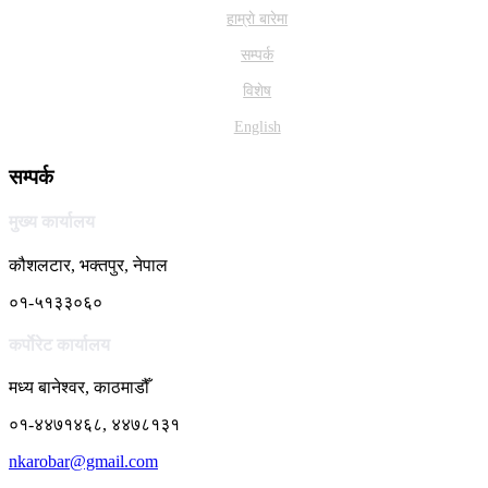
हाम्राे बारेमा
सम्पर्क
विशेष
English
सम्पर्क
मुख्य कार्यालय
कौशलटार, भक्तपुर, नेपाल
०१-५१३३०६०
कर्पाेरेट कार्यालय
मध्य बानेश्वर, काठमाडौँ
०१-४४७१४६८, ४४७८१३१
nkarobar@gmail.com