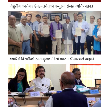
विद्युतीय कारोबार ऐनअन्तर्गतको कसुरमा संलग्न व्यक्ति पक्राउ
बेवारिसे बिरामीको रगत शुल्क नेरेसो काठमाडौँ शाखाले व्यहोर्ने