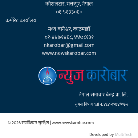
कौशलटार, भक्तपुर, नेपाल
०१-५१३३०६०
कर्पाेरेट कार्यालय
मध्य बानेश्वर, काठमाडौँ
०१-४४७१४६८, ४४७८१३१
nkarobar@gmail.com
www.newskarobar.com
नेपाल समाचार केन्द्र प्रा. लि.
सूचना बिभाग दर्ता नं. ४६४-२०७४/०७५
© 2026 सर्वाधिकार सुरक्षित | www.newskarobar.com
Developed by
MultiTech