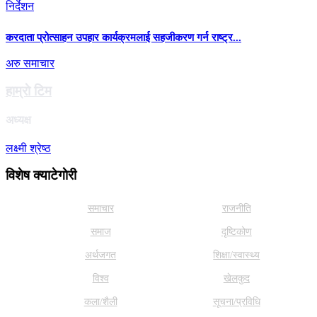
करदाता प्रोत्साहन उपहार कार्यक्रमलाई सहजीकरण गर्न राष्ट्र...
अरु समाचार
हाम्राे टिम
अध्यक्ष
लक्ष्मी श्रेष्ठ
विशेष क्याटेगाेरी
समाचार
राजनीति
समाज
दृष्टिकोण
अर्थजगत
शिक्षा/स्वास्थ्य
विश्व
खेलकुद
कला/शैली
सूचना/प्रविधि