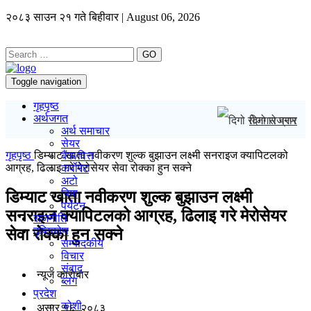
२०८३ साउन २१ गते बिहीवार | August 06, 2026
GO
Toggle navigation
गृहपृष्ठ
अर्थजगत
दिगो रोजगार प्र
अर्थ समाचार
सेयर
गृहपृष्ठ
डिम्याट खाता नवीकरण शुल्क बुझाउन लक्ष्मी सनराइज क्यापिटलको
बैंक/वित्त
आग्रह, ढिलाइ गरे मेरोसेयर सेवा रोक्का हुन सक्ने
कर्पोरेट
अटो
बिमा
डिम्याट खाता नवीकरण शुल्क बुझाउन लक्ष्मी
पर्यटन
सनराइज क्यापिटलको आग्रह, ढिलाइ गरे मेरोसेयर
राजनीति
दृष्टिकोण
सेवा रोक्का हुन सक्ने
सम्पादकीय
विचार
संवाद
न्यूज काराेबार
ब्लग
प्रदेश
कोशी
असार १६, २०८३