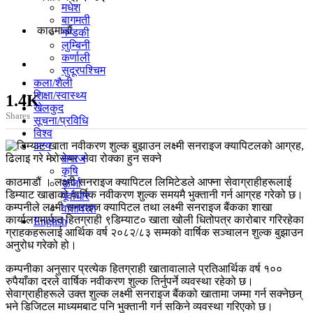
मधेश
बागमती
काठमाडाैं
गण्डकी
लुम्बिनी
कर्णाली
सुदूरपश्चिम
कला/शैली
शिक्षा/स्वास्थ्य
1.4K
खेलकुद
Shares
सूचना/प्रविधि
विश्व
अन्य
समाज
कृषि
काठमाडौं । लक्ष्मी सनराइज क्यापिटल लिमिटेडले आफ्ना सेवाग्राहीहरूलाई
ऊर्जा
डिम्याट खाताको वार्षिक नवीकरण शुल्क समयमै भुक्तानी गर्न आग्रह गरेको छ।
पूर्वाधार
कम्पनीले लक्ष्मी सनराइज क्यापिटल तथा लक्ष्मी सनराइज बैंकका शाखा
वातावरण
कार्यालयमार्फत हितग्राही ९डिम्याट० खाता खोली धितोपत्र कारोबार गरिरहेका
English
ग्राहकहरूलाई आर्थिक वर्ष २०८२/८३ सम्मको वार्षिक सञ्चालन शुल्क बुझाउन
अनुरोध गरेको हो।
कम्पनीका अनुसार प्रत्येक हितग्राही खातावालाले प्रतिआर्थिक वर्ष १००
रुपैयाँका दरले वार्षिक नवीकरण शुल्क तिर्नुपर्ने व्यवस्था रहेको छ।
सेवाग्राहीहरूले उक्त शुल्क लक्ष्मी सनराइज बैंकको खातामा जम्मा गर्न सक्नेछन्
भने डिजिटल माध्यमबाट पनि भुक्तानी गर्न सकिने व्यवस्था गरिएको छ।