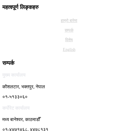
महत्वपूर्ण लिङ्कहरु
हाम्राे बारेमा
सम्पर्क
विशेष
English
सम्पर्क
मुख्य कार्यालय
कौशलटार, भक्तपुर, नेपाल
०१-५१३३०६०
कर्पाेरेट कार्यालय
मध्य बानेश्वर, काठमाडौँ
०१-४४७१४६८, ४४७८१३१