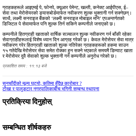
ग्राहकहरूले आइएमई पे, फोनपे, क्यूआर पेमेन्ट, खल्ती, कनेक्ट आईपीएस, ई–
सेवा तथा मेरोसेयरको ड्यासबोर्डमार्फत नवीकरण शुल्क भुक्तानी गर्न सक्नेछन्।
साथै, लक्ष्मी सनराइज बैंकको ‘लक्ष्मी सनराइज मोबाइल मनि’ एपअन्तर्गतको
डिजिटल पे सेवामार्फत पनि शुल्क तिर्न सकिने कम्पनीले जनाएको छ।
कम्पनीले हितग्राही खाताको वार्षिक सञ्चालन शुल्क नवीकरण गर्न बाँकी रहेका
सेवाग्राहीहरूलाई विशेष ध्यान दिन आग्रह गरेको छ। केवल मेरोसेयर सेवा मात्र
नवीकरण गरेर हितग्राही खाताको शुल्क नतिरेका ग्राहकहरूको हकमा साउन
१५ गतेदेखि मेरोसेयर सेवा समेत रोक्का हुन सक्ने भएकाले समयमै डिम्याट खाता
र मेरोसेयर दुवै सेवाको शुल्क भुक्तानी गर्न कम्पनीले अनुरोध गरेको छ।
प्रकाशित समय : ११:१३ बजे
पछिल्लाे
सुनचाँदीको मूल्य घट्यो, कतिमा हुँदैछ कारोबार ?
-
अघिल्लाे
टोखा र पालुङटार नगरपालिकाबीच भगिनी सम्बन्ध स्थापना
-
प्रतिक्रिया दिनुहोस्
सम्बन्धित शीर्षकहरु