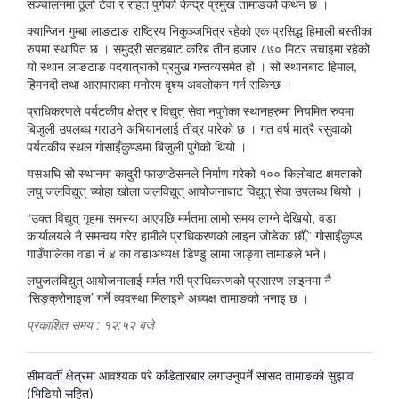
सञ्चालनमा ठूलो टेवा र राहत पुगेको केन्द्र प्रमुख तामाङको कथन छ ।
क्यान्जिन गुम्बा लाङटाङ राष्ट्रिय निकुञ्जभित्र रहेको एक प्रसिद्ध हिमाली बस्तीका
रुपमा स्थापित छ । समुद्री सतहबाट करिब तीन हजार ८७० मिटर उचाइमा रहेको
यो स्थान लाङटाङ पदयात्राको प्रमुख गन्तव्यसमेत हो । सो स्थानबाट हिमाल,
हिमनदी तथा आसपासका मनोरम दृश्य अवलोकन गर्न सकिन्छ ।
प्राधिकरणले पर्यटकीय क्षेत्र र विद्युत् सेवा नपुगेका स्थानहरुमा नियमित रुपमा
बिजुली उपलब्ध गराउने अभियानलाई तीव्र पारेको छ । गत वर्ष मात्रै रसुवाको
पर्यटकीय स्थल गोसाइँकुण्डमा बिजुली पुगेको थियो ।
यसअघि सो स्थानमा कादुरी फाउण्डेसनले निर्माण गरेको १०० किलोवाट क्षमताको
लघु जलविद्युत् च्योहा खोला जलविद्युत् आयोजनाबाट विद्युत् सेवा उपलब्ध थियो ।
“उक्त विद्युत् गृहमा समस्या आएपछि मर्मतमा लामो समय लाग्ने देखियो, वडा
कार्यालयले नै समन्वय गरेर हामीले प्राधिकरणको लाइन जोडेका छौँ,” गोसाइँकुण्ड
गाउँपालिका वडा नं ४ का वडाअध्यक्ष डिण्डु लामा जाङ्वा तामाङले भने।
लघुजलविद्युत् आयोजनालाई मर्मत गरी प्राधिकरणको प्रसारण लाइनमा नै
‘सिङ्क्रोनाइज’ गर्ने व्यवस्था मिलाइने अध्यक्ष तामाङको भनाइ छ ।
प्रकाशित समय : १२:५२ बजे
पछिल्लाे
सीमावर्ती क्षेत्रमा आवश्यक परे काँडेतारबार लगाउनुपर्ने सांसद तामाङको सुझाव
-
(भिडियो सहित)