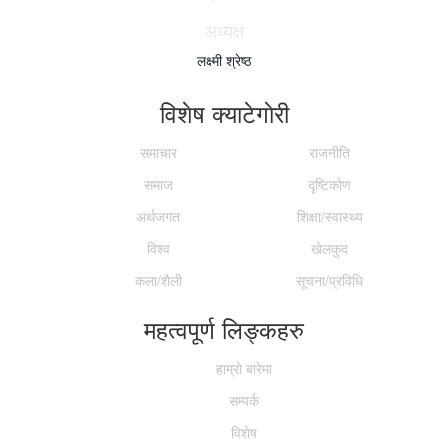
अध्यक्ष
लक्ष्मी श्रेष्ठ
विशेष क्याटेगाेरी
समाचार
राजनीति
समाज
दृष्टिकोण
अर्थजगत
शिक्षा/स्वास्थ्य
विश्व
खेलकुद
कला/शैली
सूचना/प्रविधि
महत्वपूर्ण लिङ्कहरु
हाम्राे बारेमा
सम्पर्क
विशेष