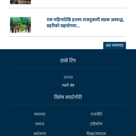
एक महिनादेखि इलाम-राजदुवाली सडक अवरुद्ध,
प्रहरीको सहयोगमा...
अरु समाचार
हाम्राे टिम
अध्यक्ष
लक्ष्मी श्रेष्ठ
विशेष क्याटेगाेरी
समाचार
राजनीति
समाज
दृष्टिकोण
अर्थजगत
शिक्षा/स्वास्थ्य