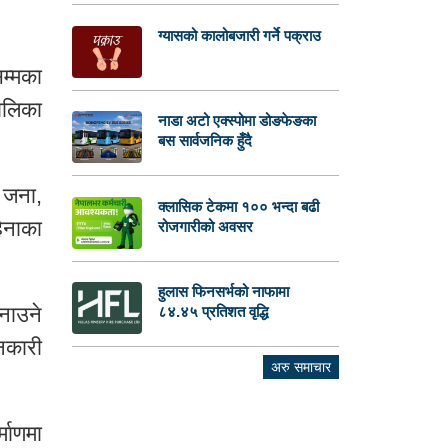
ग्यासको कालोबजारी गर्ने पक्राउ
सम्मका
ालिका
नाडा अटो एक्स्पोमा डोङफेङका
बस सार्वजनिक हुँदै
 जना,
क्लासिक टेकमा १०० भन्दा बढी
िनाका
रोजगारीको अवसर
हुलास फिनसर्भको नाफामा
नाउने
८४.४५ प्रतिशत वृद्धि
नकारी
अरु समाचार
माणमा