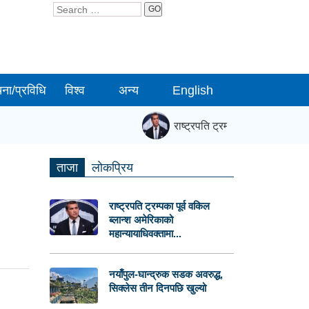
GO
चना/प्रविधि
विश्व
अन्य
English
राष्ट्रपति ट्रम्पका पूर्व वकिल ब्लान
ताजा
लाेकप्रिय
राष्ट्रपति ट्रम्पका पूर्व वकिल
ब्लान्श अमेरिकाको
महान्यायाधिवक्तामा...
नयाँपुल-घान्द्रुक सडक अवरुद्ध,
सिक्लेस तीन दिनपछि खुल्यो