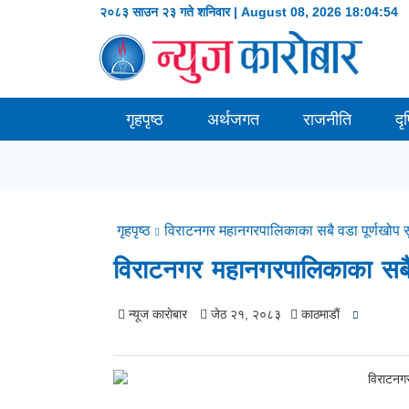
२०८३ साउन २३ गते शनिवार | August 08, 2026
18:04:55
गृहपृष्ठ
अर्थजगत
राजनीति
दृ
गृहपृष्ठ
विराटनगर महानगरपालिकाका सबै वडा पूर्णखोप स
विराटनगर महानगरपालिकाका सबै 
न्यूज काराेबार
जेठ २१, २०८३
काठमाडाैं