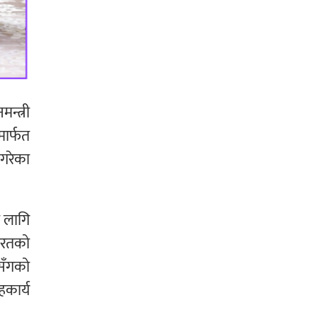
न्त्री
ार्फत
 गरेका
ा लागि
ारतको
लसँगको
हकार्य