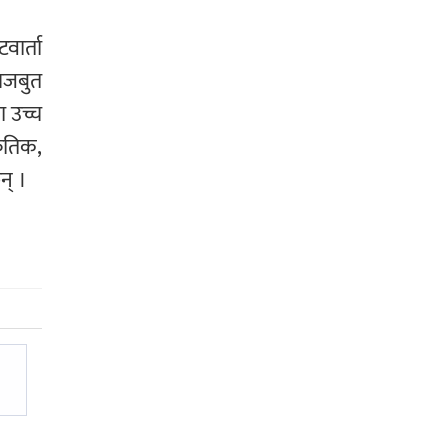
वार्ता
मजबुत
ा उच्च
कृतिक,
न् ।