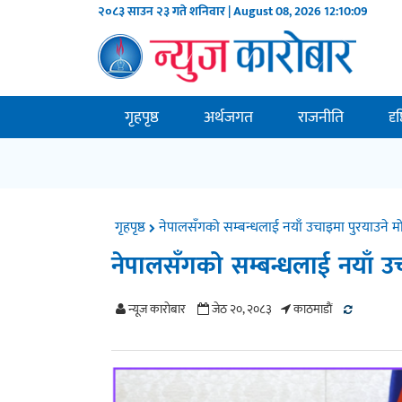
२०८३ साउन २३ गते शनिवार | August 08, 2026
12:10:10
गृहपृष्ठ
अर्थजगत
राजनीति
दृ
गृहपृष्ठ
नेपालसँगको सम्बन्धलाई नयाँ उचाइमा पुरयाउने मो
नेपालसँगको सम्बन्धलाई नयाँ उच
न्यूज काराेबार
जेठ २०, २०८३
काठमाडाैं