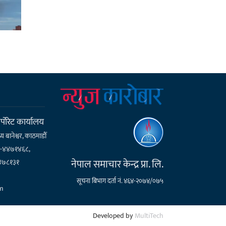
्पाेरेट कार्यालय
्य बानेश्वर, काठमाडौँ
१-४४७१४६८,
नेपाल समाचार केन्द्र प्रा. लि.
४७८१३१
सूचना बिभाग दर्ता नं. ४६४-२०७४/०७५
m
Developed by
MultiTech