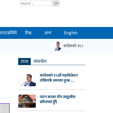
GO
चना/प्रविधि
विश्व
अन्य
English
कांग्रेसको १५औँ महाधिवेशन तोकिएकै समय
ताजा
लाेकप्रिय
कांग्रेसको १५औँ महाधिवेशन
तोकिएकै समयमा हुन्छ :...
पाटन बारका तीन समूहबीच
प्रतिस्पर्धा हुँदै