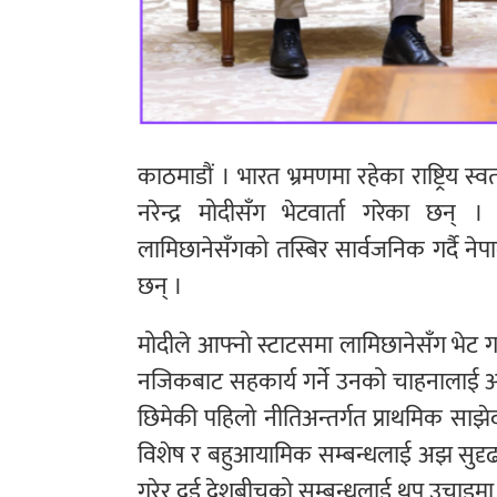
काठमाडौं । भारत भ्रमणमा रहेका राष्ट्रिय स्वत
नरेन्द्र मोदीसँग भेटवार्ता गरेका छन् 
लामिछानेसँगको तस्बिर सार्वजनिक गर्दै नेप
छन् ।
मोदीले आफ्नो स्टाटसमा लामिछानेसँग भेट गर्
नजिकबाट सहकार्य गर्ने उनको चाहनालाई आ
छिमेकी पहिलो नीतिअन्तर्गत प्राथमिक साझेद
विशेष र बहुआयामिक सम्बन्धलाई अझ सुदृढ ब
गरेर दुई देशबीचको सम्बन्धलाई थप उचाइमा पु