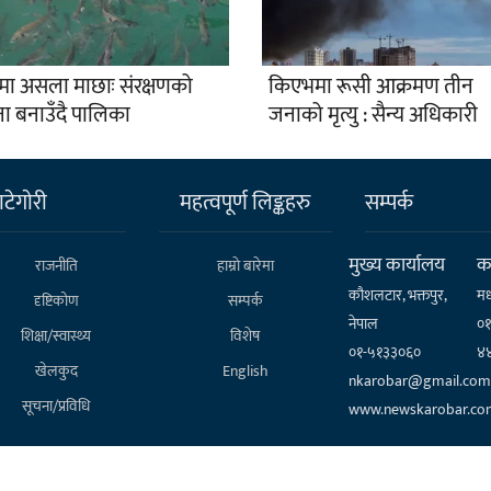
टमा असला माछाः संरक्षणको
किएभमा रूसी आक्रमण तीन
ा बनाउँदै पालिका
जनाको मृत्यु : सैन्य अधिकारी
टेगाेरी
महत्वपूर्ण लिङ्कहरु
सम्पर्क
मुख्य कार्यालय
कर
राजनीति
हाम्राे बारेमा
कौशलटार, भक्तपुर,
मध
दृष्टिकोण
सम्पर्क
नेपाल
०
शिक्षा/स्वास्थ्य
विशेष
०१-५१३३०६०
४
खेलकुद
English
nkarobar@gmail.com
सूचना/प्रविधि
www.newskarobar.co