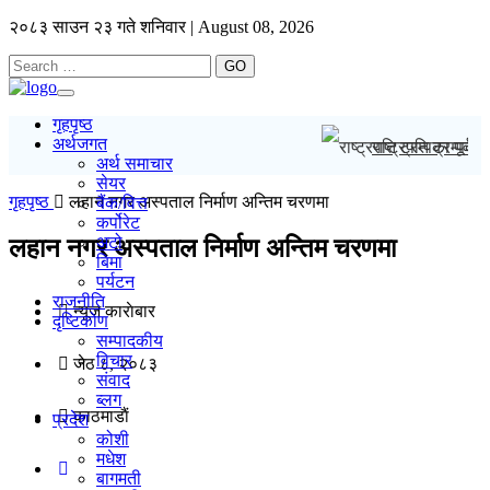
२०८३ साउन २३ गते शनिवार | August 08, 2026
GO
Toggle
navigation
गृहपृष्ठ
अर्थजगत
राष्ट्रपति ट्रम्पका 
अर्थ समाचार
सेयर
गृहपृष्ठ
लहान नगर अस्पताल निर्माण अन्तिम चरणमा
बैंक/वित्त
कर्पोरेट
अटो
लहान नगर अस्पताल निर्माण अन्तिम चरणमा
बिमा
पर्यटन
राजनीति
न्यूज काराेबार
दृष्टिकोण
सम्पादकीय
विचार
जेठ ८, २०८३
संवाद
ब्लग
काठमाडाैं
प्रदेश
कोशी
मधेश
बागमती