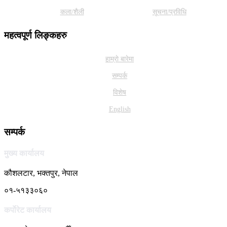
कला/शैली
सूचना/प्रविधि
महत्वपूर्ण लिङ्कहरु
हाम्राे बारेमा
सम्पर्क
विशेष
English
सम्पर्क
मुख्य कार्यालय
कौशलटार, भक्तपुर, नेपाल
०१-५१३३०६०
कर्पाेरेट कार्यालय