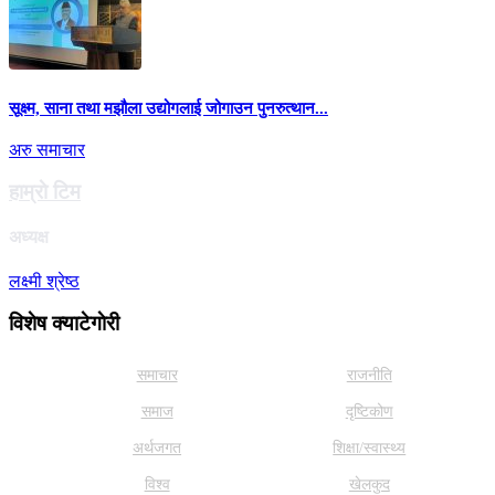
सूक्ष्म, साना तथा मझौला उद्योगलाई जोगाउन पुनरुत्थान...
अरु समाचार
हाम्राे टिम
अध्यक्ष
लक्ष्मी श्रेष्ठ
विशेष क्याटेगाेरी
समाचार
राजनीति
समाज
दृष्टिकोण
अर्थजगत
शिक्षा/स्वास्थ्य
विश्व
खेलकुद