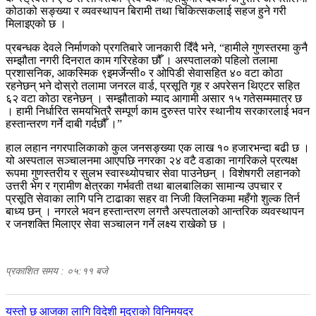
कोठाको सङ्ख्या र व्यवस्थापन बिरामी तथा चिकित्सकलाई सहज हुने गरी
मिलाइएको छ ।
प्रबन्धक देवले निर्माणको प्रगतिबारे जानकारी दिँदै भने, “हामीले गुणस्तरमा कुनै
सम्झौता नगरी दिनरात काम गरिरहेका छौँ । अस्पतालको पहिलो तलामा
प्रशासनिक, आकस्मिक ९इमर्जेन्सी० र ओपिडी सेवासहित ४० वटा कोठा
रहनेछन् भने दोस्रो तलामा जनरल वार्ड, प्रसूति गृह र अपरेसन थिएटर सहित
६२ वटा कोठा रहनेछन् । सम्झौताको म्याद आगामी असार १५ गतेसम्ममात्र छ
। हामी निर्धारित समयभित्रै सम्पूर्ण काम दुरुस्त पारेर स्थानीय सरकारलाई भवन
हस्तान्तरण गर्ने दाबी गर्दछौँ ।”
हाल लहान नगरपालिकाको कुल जनसङ्ख्या एक लाख १० हजारभन्दा बढी छ ।
यो अस्पताल सञ्चालनमा आएपछि नगरका २४ वटै वडाका नागरिकले प्रत्यक्ष
रूपमा गुणस्तरीय र सुलभ स्वास्थ्योपचार सेवा पाउनेछन् । विशेषगरी लहानको
उत्तरी भेग र ग्रामीण क्षेत्रका गर्भवती तथा बालबालिका सामान्य उपचार र
प्रसूति सेवाका लागि पनि टाढाका सहर वा निजी क्लिनिकमा महँगो शुल्क तिर्न
बाध्य छन् । नगरले भवन हस्तान्तरण लगत्तै अस्पतालको आन्तरिक व्यवस्थापन
र जनशक्ति मिलाएर सेवा सञ्चालन गर्ने लक्ष्य राखेको छ ।
प्रकाशित समय : ०५:११ बजे
पछिल्लाे
यस्तो छ आजका लागि विदेशी मुद्राको विनिमयदर