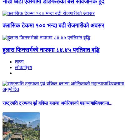
नाडा अटो एक्स्पोमा डोङफेङका बस सार्वजनिक हुँदै
क्लासिक टेकमा १०० भन्दा बढी रोजगारीको अवसर
हुलास फिनसर्भको नाफामा ८४.४५ प्रतिशत वृद्धि
ताजा
लाेकप्रिय
राष्ट्रपति ट्रम्पका पूर्व वकिल ब्लान्श अमेरिकाको महान्यायाधिवक्तामा...