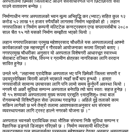
अस्पतालमा छिमेकी जिल्लाबाट आउने सर्वसाधारणले पनि छिटोछरितो सेवा
पाउने वातावरण बन्नेछ ।
निर्माणाधीन नगर अस्पतालको भवन मूल्य अभिवृद्धि कर (भ्याट) सहित कुल १२
करोड ५२ लाख १९ हजार रुपैयाँको लागतमा निर्माण भइरहेको हो । लहान
नगरपालिका र निर्माण कम्पनी मल्टिटेक कन्स्ट्रक्सन एन्ड सप्लायर्सबीच २०८०
साल चैत १५ गते यसको निर्माण सम्झौता भएको थियो ।
लहान नगरपालिकाका प्रमुख महेशप्रसाद चौधरीले यस अस्पताललाई आफ्नो
कार्यकालको एक महत्त्वपूर्ण र गौरवको आयोजनाका रूपमा लिएको बताए ।
नगरप्रमुख चौधरीका अनुसार यो अस्पताल विशेषगरी आधारभूत स्वास्थ्य
सेवाबाट वञ्चित गरिब, विपन्न र ग्रामीण क्षेत्रका नागरिकका लागि वरदान
सावित हुनेछ ।
उनले भने, “लहानमा प्रादेशिक अस्पताल भए पनि छिमेकी जिल्ला सप्तरी र
उदयपुरदेखिका बिरामी आउने भएकाले त्यहाँ सधैँ चाप हुन्थ्यो । हाम्रा
नगरवासीले सामान्य उपचारका लागि पनि लामो समय कुर्नुपर्ने अवस्था थियो ।
नगरमै यो अर्को सुविधा सम्पन्न अस्पताल बनेपछि त्यो चाप स्वतः सहज हुनेछ ।
यो १५ शय्याको अस्पतालमा मुख्य रूपमा प्रसूति ९मातृशिशु० तथा बाल
रोगसम्बन्धी विशिष्टीकृत सेवा उपलब्ध गराइनेछ । अहिले दुई तलाको काम
सकिन लागेको छ भने तेस्रो तलामा आवश्यकताअनुसार थप संरचना
व्यवस्थापनका लागि ट्रस्ट हाल्ने नगरको योजना छ ।”
अस्पताल भवनको प्राविधिक तथा भौतिक संरचना निकै सुविधा सम्पन्न र
वैज्ञानिक ढङ्गले डिजाइन गरिएको छ । निर्माण व्यवसायी मल्टिटेक
कन्स्ट्रक्सन एन्ड सप्लायर्सका प्रबन्धक महेशकुमार देवका अनुसार अस्पतालमा