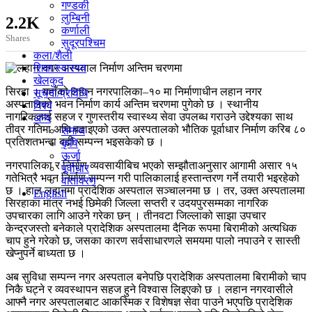
गण्डकी
लुम्बिनी
2.2K
कर्णाली
Shares
सुदूरपश्चिम
कला/शैली
शिक्षा/स्वास्थ्य
खेलकुद
सिरहा । यहाँको लहान नगरपालिका–१० मा निर्माणाधीन लहान नगर
सूचना/प्रविधि
अस्पतालको भवन निर्माण कार्य अन्तिम चरणमा पुगेको छ । स्थानीय
विश्व
नागरिकलाई सहज र गुणस्तरीय स्वास्थ्य सेवा उपलब्ध गराउने उद्देश्यका साथ
अन्य
तीव्र गतिमा अघि बढाइएको उक्त अस्पतालको भौतिक पूर्वाधार निर्माण करिब ८०
समाज
प्रतिशतभन्दा बढी सम्पन्न भइसकेको छ ।
कृषि
ऊर्जा
नगरपालिका र निर्माण व्यवसायीबिच भएको सम्झौताअनुसार आगामी असार १५
पूर्वाधार
गतेभित्रै भवन निर्माण सम्पन्न गरी पालिकालाई हस्तान्तरण गर्ने तयारी भइरहेको
वातावरण
छ । हाल लहानमा प्रादेशिक अस्पताल सञ्चालनमा छ । तर, उक्त अस्पतालमा
English
सिरहाका मात्र नभई छिमेकी जिल्ला सप्तरी र उदयपुरसम्मका नागरिक
उपचारका लागि आउने गरेका छन् । तीनवटा जिल्लाको साझा उपचार
केन्द्रजस्तो बनेकाले प्रादेशिक अस्पतालमा दैनिक रूपमा बिरामीको अत्यधिक
चाप हुने गरेको छ, जसका कारण सर्वसाधारणले समयमा पालो नपाउने र सास्ती
खेप्नुपर्ने बाध्यता छ ।
अब सुविधा सम्पन्न नगर अस्पताल बनेपछि प्रादेशिक अस्पतालमा बिरामीको चाप
निकै घट्ने र व्यवस्थापन सहज हुने विश्वास लिइएको छ । लहान नगरवासीले
आफ्नै नगर अस्पतालबाट आकस्मिक र विशेषज्ञ सेवा पाउने भएपछि प्रादेशिक