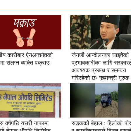
ुतीय कारोबार ऐनअन्तर्गतको
जेनजी आन्दोलनका घाइतेको
मा संलग्न व्यक्ति पक्राउ
प्रभावकारीका लागि सरकारल
आवश्यक प्रबन्ध र समन्वय
गरिरहेको छः गृहमन्त्री गुरुङ
ीस वर्षपछि यसरी नाफामा
सडकको बेहाल : हिलोको पो
ियो नेपाल औषधि लिमिटेड
र खाल्डैखाल्डाले हिड्न सास्त