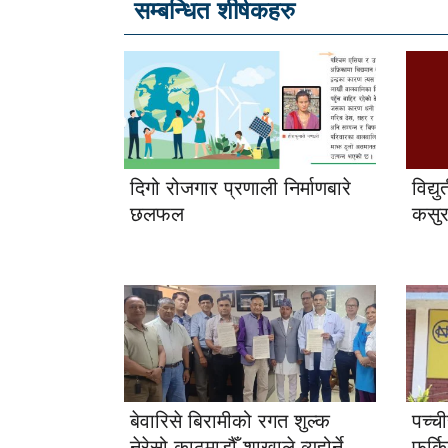
सम्बन्धित शीर्षकहरु
दिगो रोजगार प्रणाली निर्माणबारे
विद्य
छलफल
कसुर
बेवारिसे बिरामीको रगत शुल्क
पच्च
नेरेसो काठमाडौँ शाखाले व्यहोर्ने
फर्क