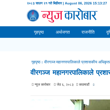
२०८३ साउन २१ गते बिहीवार | August 06, 2026
15:13:28
गृहपृष्ठ
अर्थजगत
राजनीति
दृ
गृहपृष्ठ
वीरगञ्ज महानगरपालिकाले प्रशासकीय अधिकृतला
वीरगञ्ज महानगरपालिकाले प्रश
न्यूज काराेबार
जेठ ६, २०८३
काठमाडाैं