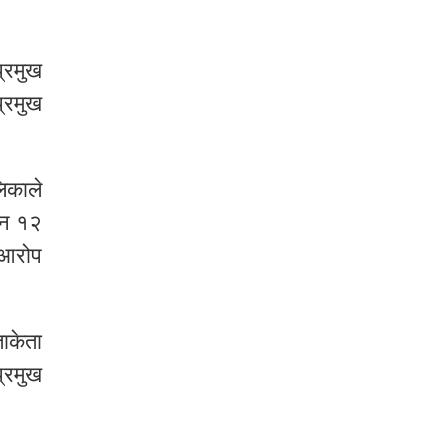
्रमुख
्रमुख
िकाले
ुन १२
 आरोप
ताकेता
्रमुख