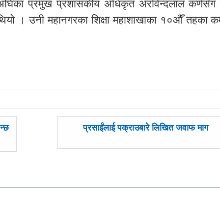
अघिका प्रमुख प्रशासकीय अधिकृत अरविन्दलाल कर्णसँग 
 थियो । उनी महानगरका शिक्षा महाशाखाका १०औँ तहका कर्
अघिल्लाे
न्छ
प्रसाईंलाई पक्राउबारे लिखित जवाफ माग
-