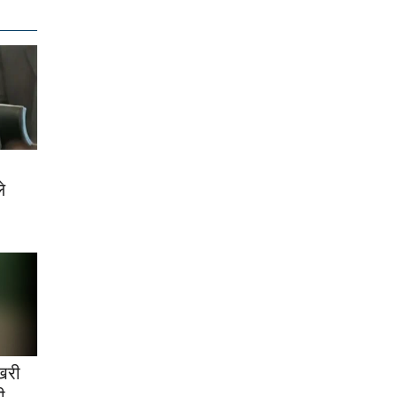
े
खरी
ी