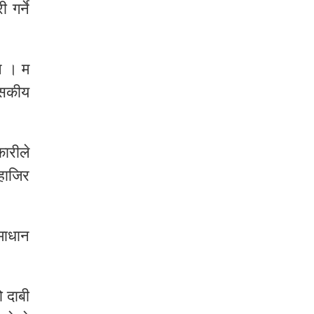
गर्ने
न । म
ासकीय
ारीले
हाजिर
माधान
 दाबी