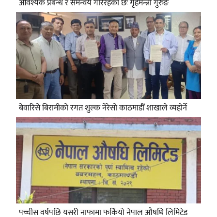
आवश्यक प्रबन्ध र समन्वय गरिरहेको छः गृहमन्त्री गुरुङ
बेवारिसे बिरामीको रगत शुल्क नेरेसो काठमाडौँ शाखाले व्यहोर्ने
पच्चीस वर्षपछि यसरी नाफामा फर्कियो नेपाल औषधि लिमिटेड