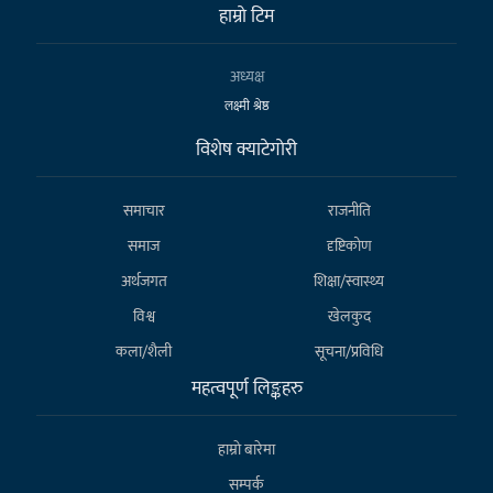
हाम्राे टिम
अध्यक्ष
लक्ष्मी श्रेष्ठ
विशेष क्याटेगाेरी
समाचार
राजनीति
समाज
दृष्टिकोण
अर्थजगत
शिक्षा/स्वास्थ्य
विश्व
खेलकुद
कला/शैली
सूचना/प्रविधि
महत्वपूर्ण लिङ्कहरु
हाम्राे बारेमा
सम्पर्क