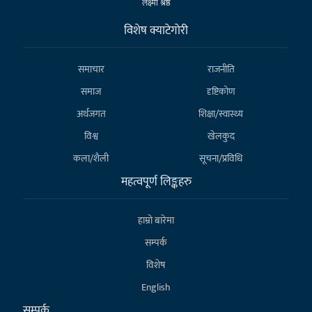
लक्ष्मी श्रेष्ठ
विशेष क्याटेगाेरी
समाचार
राजनीति
समाज
दृष्टिकोण
अर्थजगत
शिक्षा/स्वास्थ्य
विश्व
खेलकुद
कला/शैली
सूचना/प्रविधि
महत्वपूर्ण लिङ्कहरु
हाम्राे बारेमा
सम्पर्क
विशेष
English
सम्पर्क