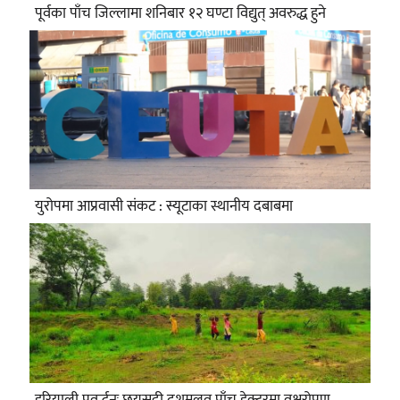
पूर्वका पाँच जिल्लामा शनिबार १२ घण्टा विद्युत् अवरुद्ध हुने
युरोपमा आप्रवासी संकट : स्यूटाका स्थानीय दबाबमा
हरियाली प्रवर्द्धनः छयसट्ठी दशमलव पाँच हेक्टरमा वृक्षरोपण