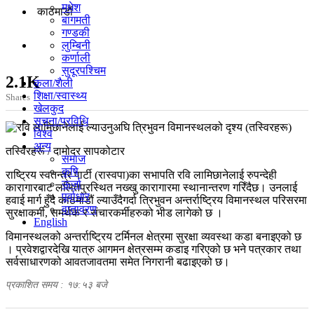
मधेश
काठमाडाैं
बागमती
गण्डकी
लुम्बिनी
कर्णाली
सुदूरपश्चिम
2.1K
कला/शैली
शिक्षा/स्वास्थ्य
Shares
खेलकुद
सूचना/प्रविधि
विश्व
अन्य
तस्विरहरू / दामोदर सापकोटार
समाज
कृषि
राष्ट्रिय स्वतन्त्र पार्टी (रास्वपा)का सभापति रवि लामिछानेलाई रुपन्देही
ऊर्जा
कारागारबाट ललितपुरस्थित नख्खु कारागारमा स्थानान्तरण गरिँदैछ। उनलाई
पूर्वाधार
हवाई मार्ग हुँदै काठमाडौं ल्याउँदैगर्दा त्रिभुवन अन्तर्राष्ट्रिय विमानस्थल परिसरमा
वातावरण
सुरक्षाकर्मी, समर्थक र संचारकर्मीहरुको भीड लागेको छ ।
English
विमानस्थलको अन्तर्राष्ट्रिय टर्मिनल क्षेत्रमा सुरक्षा व्यवस्था कडा बनाइएको छ
। प्रवेशद्वारदेखि यात्रु आगमन क्षेत्रसम्म कडाइ गरिएको छ भने पत्रकार तथा
सर्वसाधारणको आवतजावतमा समेत निगरानी बढाइएको छ।
प्रकाशित समय : १७:५३ बजे