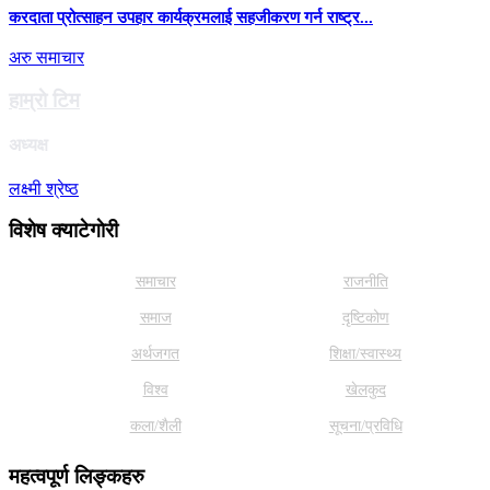
करदाता प्रोत्साहन उपहार कार्यक्रमलाई सहजीकरण गर्न राष्ट्र...
अरु समाचार
हाम्राे टिम
अध्यक्ष
लक्ष्मी श्रेष्ठ
विशेष क्याटेगाेरी
समाचार
राजनीति
समाज
दृष्टिकोण
अर्थजगत
शिक्षा/स्वास्थ्य
विश्व
खेलकुद
कला/शैली
सूचना/प्रविधि
महत्वपूर्ण लिङ्कहरु