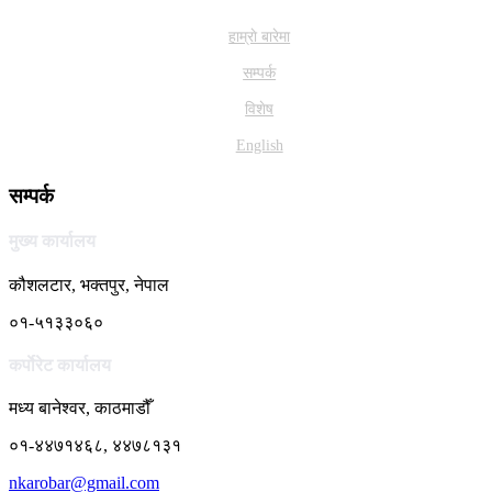
हाम्राे बारेमा
सम्पर्क
विशेष
English
सम्पर्क
मुख्य कार्यालय
कौशलटार, भक्तपुर, नेपाल
०१-५१३३०६०
कर्पाेरेट कार्यालय
मध्य बानेश्वर, काठमाडौँ
०१-४४७१४६८, ४४७८१३१
nkarobar@gmail.com