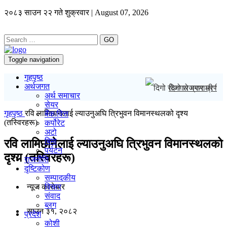
२०८३ साउन २२ गते शुक्रवार | August 07, 2026
GO
Toggle navigation
गृहपृष्ठ
अर्थजगत
दिगो रोजगार प्रणाली
अर्थ समाचार
सेयर
गृहपृष्ठ
रवि लामिछानेलाई ल्याउनुअघि त्रिभुवन विमानस्थलको दृश्य
बैंक/वित्त
(तस्विरहरू)
कर्पोरेट
अटो
बिमा
रवि लामिछानेलाई ल्याउनुअघि त्रिभुवन विमानस्थलको
पर्यटन
दृश्य (तस्विरहरू)
राजनीति
दृष्टिकोण
सम्पादकीय
न्यूज काराेबार
विचार
संवाद
ब्लग
साउन ३१, २०८२
प्रदेश
कोशी