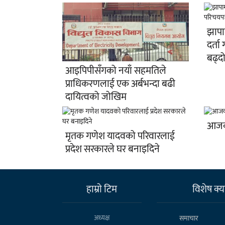
झापा
दर्ता 
बढ्द
आइपिपीसँगको नयाँ सहमतिले
प्राधिकरणलाई एक अर्बभन्दा बढी
दायित्वको जोखिम
आजक
मृतक गणेश यादवको परिवारलाई
प्रदेश सरकारले घर बनाइदिने
हाम्राे टिम
विशेष क्या
अध्यक्ष
समाचार