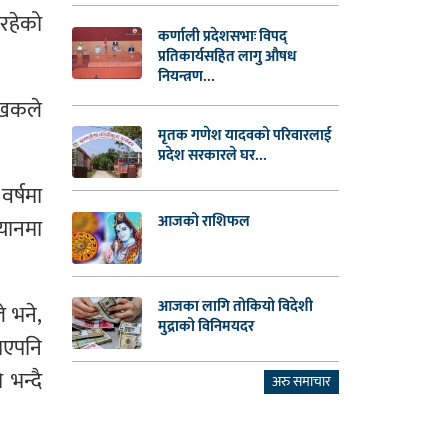
रहेको
कर्णाली प्रदेशसभाः विपद्
प्रतिकार्यसहित लागु औषध
नियन्त्रण...
ेखकले
मृतक गणेश यादवको परिवारलाई
प्रदेश सरकारले घर...
र्षमा
आजको राशिफल
ियानमा
आजका लागि तोकियो विदेशी
े भने,
मुद्राको विनिमयदर
 भएपनि
भन्दै
अरु समाचार