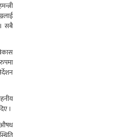
्त्री
्नलाई
 । सबै
 विकास
 रुपमा
र्देशन
राहनीय
दिए ।
ागुऔषध
स्थिति