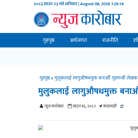
२०८३ साउन २३ गते शनिवार | August 08, 2026
1:26:14
गृहपृष्ठ
अर्थजगत
राजनीति
दृ
गृहपृष्ठ
मुलुकलाई लागुऔषधमुक्त बनाऔँः गृहमन्त्री लेखक
मुलुकलाई लागुऔषधमुक्त बनाऔँः
न्यूज काराेबार
साउन १६, २०८२
काठमाडाैं