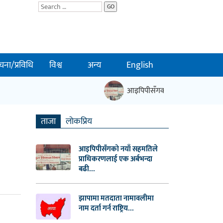
GO
चना/प्रविधि
विश्व
अन्य
English
आइपिपीसँगको नयाँ सहमतिले प्राधि
ताजा
लाेकप्रिय
आइपिपीसँगको नयाँ सहमतिले
प्राधिकरणलाई एक अर्बभन्दा
बढी...
झापामा मतदाता नामावलीमा
नाम दर्ता गर्न राष्ट्रिय...