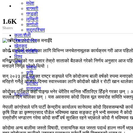
मधेश
बागमती
गण्डकी
लुम्बिनी
1.6K
कर्णाली
Shares
सुदूरपश्चिम
कला/शैली
शिक्षा/स्वास्थ्य
खेलकुद
कोदो बालीको संरक्षणका लागि विभिन्न जनचेतनामूलक कार्यक्रम गरी आज पहिलो र
सूचना/प्रविधि
विश्व
मन्त्रिपरिषद्को गत असार तेस्रो साताको बैठकले गरेको निर्णय अनुसार आज पहि
अन्य
मनाउने निर्णय गरेको थियो ।
समाज
कृषि
सन् २०२३ लाई संयुक्त राष्ट्र सङ्घले पनि कोदोजन्य बाली वर्षको रुपमा मनाएक
ऊर्जा
मरिहत्ते गर्नेले आजको दिनमा स्वास्थ्यका लागि कोदोको खोले र रोटी खान थालेक
पूर्वाधार
वातावरण
कोदोका परिकार कहाँ पाइन्छ भनेर धेरैतिर मानिस भौँतारिएर हिँड्ने गरका छन् 
English
सल्लाह दिन थालेका छन् । यस अवसरमा कोदो दिवस मूल समारोह समिति भक्तपु
नेपाली कांग्रेसले पनि पार्टी केन्द्रीय कार्यालय सानेपामा कोदो दिवससम्बन्
कृषि विज्ञ डा कृष्णप्रसाद पौडेल भविष्यमा खाद्य सङ्कट हुने भन्दै समयमा नै कोद
राम्रोसँग भण्डारण गरेमा कोदो सयौँ वर्ष सुरक्षित रहने भएकाले कोदो नै भविष्यम
कोदोमा अन्य बालीमा जस्तो विषादी, रासायनिक मल जस्ता पदार्थ हाल्न नपर्ने भ