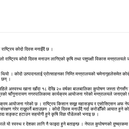
ाष्ट्रिय कोदो दिवस मनाइँदै छ ।
लो राष्ट्रिय कोदो दिवस मनाउन लागिएको कृषि तथा पशुपक्षी विकास मन्त्रालयले 
ो थियो । कोदो उत्पादनलाई प्रोत्साहनका निम्ति मन्त्रालयको चमेनागृहलेसमेत क
ा छन् ।
। अहिले अस्वस्थ खाना खाँदा १८ देखि २० वर्षका बालबालिका कुपोषण जस्ता रोगसँ
रको चाँगुनारायण नगरपालिकामा कार्यक्रम आयोजना गरेको मन्त्रालयले जनाएको
धी कार्यक्रम आयोजना गरेको छ । राष्ट्रिय किसान समूह महासङ्घ र एसोसिएसन अफ न
ो संरक्षण गरेर राख्नुपर्ने बताउछन । कोदो दिवस मनाउँदै गर्दा करोडौँको आयात हुन
ा खाद्य सङ्कट हटाउन सहयोगी हुने कृषि विज्ञ पौडेलको भनाइ छ ।
एकाले यो स्वस्थ र देशका लागि नै फाइदा हुने बताइन्छ । नेपाल कुपोषणको दुष्च्