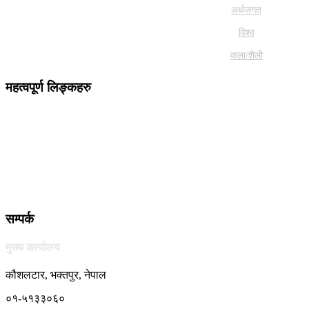
अर्थजगत
विश्व
कला/शैली
महत्वपूर्ण लिङ्कहरु
सम्पर्क
मुख्य कार्यालय
कौशलटार, भक्तपुर, नेपाल
०१-५१३३०६०