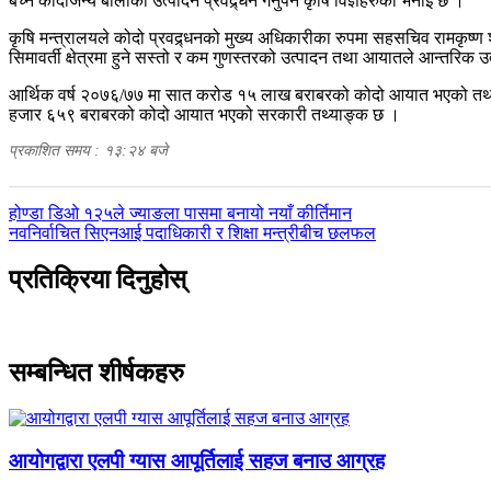
बच्न कोदोजन्य बालीको उत्पादन प्रवद्र्धन गर्नुपर्ने कृषि विज्ञहरुको भनाइ छ ।
कृषि मन्त्रालयले कोदो प्रवद्र्धनको मुख्य अधिकारीका रुपमा सहसचिव रामकृष
सिमावर्ती क्षेत्रमा हुने सस्तो र कम गुणस्तरको उत्पादन तथा आयातले आन्तरिक 
आर्थिक वर्ष २०७६/७७ मा सात करोड १५ लाख बराबरको कोदो आयात भएको तथ
हजार ६५९ बराबरको कोदो आयात भएको सरकारी तथ्याङ्क छ ।
प्रकाशित समय : १३:२४ बजे
पछिल्लाे
होण्डा डिओ १२५ले ज्याङला पासमा बनायो नयाँ कीर्तिमान
-
अघिल्लाे
नवनिर्वाचित सिएनआई पदाधिकारी र शिक्षा मन्त्रीबीच छलफल
-
प्रतिक्रिया दिनुहोस्
सम्बन्धित शीर्षकहरु
आयोगद्वारा एलपी ग्यास आपूर्तिलाई सहज बनाउ आग्रह