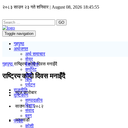
२०८३ साउन २३ गते शनिवार | August 08, 2026
18:45:56
GO
Toggle navigation
गृहपृष्ठ
अर्थजगत
अर्थ समाचार
सेयर
गृहपृष्ठ
राष्ट्रिय कोदो दिवस मनाइँदै
बैंक/वित्त
कर्पोरेट
अटो
राष्ट्रिय कोदो दिवस मनाइँदै
बिमा
पर्यटन
राजनीति
न्यूज काराेबार
दृष्टिकोण
सम्पादकीय
विचार
साउन १६, २०८२
संवाद
ब्लग
काठमाडाैं
प्रदेश
कोशी