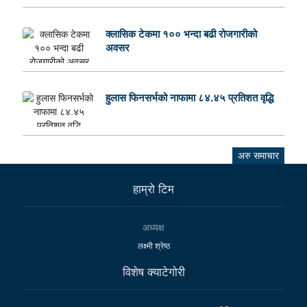
क्लासिक टेकमा १०० भन्दा बढी रोजगारीको
अवसर
हुलास फिनसर्भको नाफामा ८४.४५ प्रतिशत वृद्धि
अरु समाचार
हाम्राे टिम
अध्यक्ष
लक्ष्मी श्रेष्ठ
विशेष क्याटेगाेरी