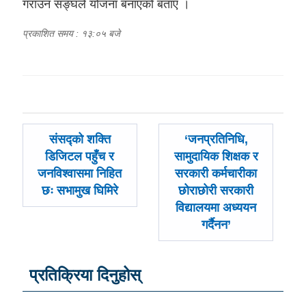
गराउन सङ्घले योजना बनाएको बताए ।
प्रकाशित समय : १३:०५ बजे
पछिल्लाे
अघिल्लाे
संसद्को शक्ति
‘जनप्रतिनिधि,
-
-
डिजिटल पहुँच र
सामुदायिक शिक्षक र
जनविश्वासमा निहित
सरकारी कर्मचारीका
छः सभामुख घिमिरे
छोराछोरी सरकारी
विद्यालयमा अध्ययन
गर्दैनन’
प्रतिक्रिया दिनुहोस्