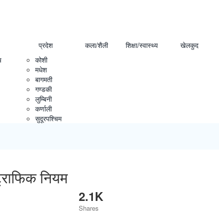
प्रदेश
कला/शैली
शिक्षा/स्वास्थ्य
खेलकुद
य
कोशी
मधेश
बागमती
गण्डकी
लुम्बिनी
कर्णाली
सुदूरपश्चिम
ा ट्राफिक नियम
2.1K
Shares