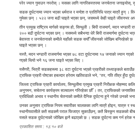
परेर ज्यान गुमाउन नपरोस् । यसका लागि नागरिकस्तरमा जनचेतना जगाइयोस्, सुर
सडक दुर्घटनामा ज्यान भएका धर्मराज र मन्देश त प्रतिनिधि पात्र मात्रै हुन् । 
गुमेका छन् । ५२२ जना बढी घाइते भएका छन्, जसमध्ये केही घाइते जीवनभर अपा
तीन प्रमुख राष्ट्रिय मार्गको सङ्गम हो, सिन्धुली । बिपी राजमार्ग, मदन भण्डारी र
२०० बढी दुर्घटना भएका छन् । यसमध्ये सबैभन्दा धेरै बिपी राजमार्गमा दुर्घटना 
बेवास्ता र जनचेतनाको कमीले यहाँको सडक सयौँ जीवनको जोखिम बनिरहेको छ । गत 
घाइते भएका छन् ।
यस्तै, मदन भण्डारी राजमार्गमा भएका ७८ वटा दुर्घटनामा १४ जनाको ज्यान गएक
गएको थियो भने १६ जना घाइते भएका थिए ।
यसैगरी, भित्री सडकहरूमा ३८ वटा दुर्घटना भएको प्रहरीको तथ्याङ्कले बताउँछ
ट्राफिक प्रहरी पोष्टका हबल्दार हरेराम खतिवडाले भने, “तर, गति तीव्र हुँदा दुर्घ
जिल्ला ट्राफिक प्रहरी कार्यालय, सिन्धुलीमा प्रमुख प्रहरी निरीक्षक मोहम्मद
अनुगमन, सचेतना कार्यक्रम सञ्चालन गरिरहेका छौँ । तर, ट्राफिकको जनशक्ति स
प्रविधिको अभाव र स्थानीय चेतनाको कमीले दैनिक दुर्घटना हुने गरेको उनको भ
उनका अनुसार ट्राफिक नियम सवारीका चालकका लागि मात्रै होइन, यात्रु र स्था
स्थानीयवासीले कतै सडकमै पराल फिजाएर सुकाउँछन्, कतै बिस्कुन सडकको बीचमा थु
यसले सडक दुर्घटनाको जोखिम झनै बढाएको छ । सडक दुर्घटना कम गर्न हरेक नाग
प्रकाशित समय : १३:१० बजे