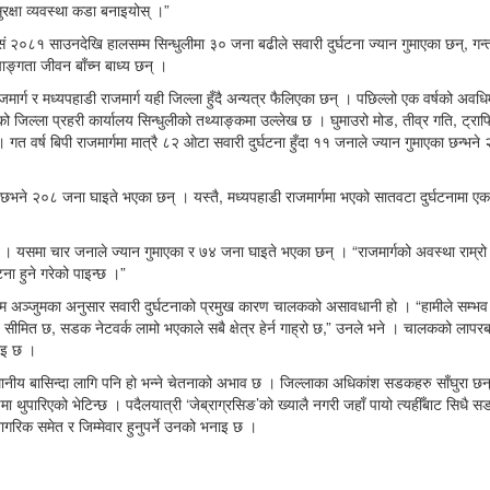
क्षा व्यवस्था कडा बनाइयोस् ।”
विसं २०८१ साउनदेखि हालसम्म सिन्धुलीमा ३० जना बढीले सवारी दुर्घटना ज्यान गुमाएका छन्, गन्त
ङ्गता जीवन बाँच्न बाध्य छन् ।
ाजमार्ग र मध्यपहाडी राजमार्ग यही जिल्ला हुँदै अन्यत्र फैलिएका छन् । पछिल्लो एक वर्षको अवधिम
भएको जिल्ला प्रहरी कार्यालय सिन्धुलीको तथ्याङ्कमा उल्लेख छ । घुमाउरो मोड, तीव्र गति, ट्
वर्ष बिपी राजमार्गमा मात्रै ८२ ओटा सवारी दुर्घटना हुँदा ११ जनाले ज्यान गुमाएका छन्भन
ो छभने २०८ जना घाइते भएका छन् । यस्तै, मध्यपहाडी राजमार्गमा भएको सातवटा दुर्घटनामा ए
 । यसमा चार जनाले ज्यान गुमाएका र ७४ जना घाइते भएका छन् । “राजमार्गको अवस्था राम्रो 
टना हुने गरेको पाइन्छ ।”
 कलिम अञ्जुमका अनुसार सवारी दुर्घटनाको प्रमुख कारण चालकको असावधानी हो । “हामीले सम्भव
ीमित छ, सडक नेटवर्क लामो भएकाले सबै क्षेत्र हेर्न गाह्रो छ,” उनले भने । चालकको लापर
नाइ छ ।
नीय बासिन्दा लागि पनि हो भन्ने चेतनाको अभाव छ । जिल्लाका अधिकांश सडकहरु साँघुरा छन
पारिएको भेटिन्छ । पदैलयात्री ‘जेब्राग्रसिङ’को ख्यालै नगरी जहाँ पायो त्यहीँबाट सिधै सड
रिक समेत र जिम्मेवार हुनुपर्ने उनको भनाइ छ ।