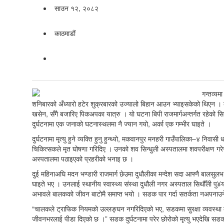
साउन १२, २०८२
काठमाडाैं
शनिबारको अँध्यारो हटेर शुक्रबारको उज्यालो बिहान आउन भ्याइसकेको थिएन । क
खसेन, सँगै बजारिए पिकअपका यात्रु । यो घटना बिपी राजमार्गअन्तर्गत रहेक
दुर्घटनामा एक जनाको घटनास्थलमा नै ज्यान गयो, अर्का एक गम्भीर घाइते ।
दुर्घटनामा मृत्यु हुने व्यक्ति हुनु हुन्थ्यो, मकवानपुर मनहरी गाउँपालिका–४ निवा
चिकित्सकले मृत घोषणा गरिदिए । उनको शव सिन्धुली अस्पतालमा शवपरीक्षण गर
अस्पतालमा पठाइएको प्रहरीको भनाइ छ ।
दुई महिनाअघि मदन भण्डारी राजमार्ग छेउमा दुधौलीका मन्देश सदा आफ्नै बालसुलभ 
घाइते भए । उनलाई स्थानीय स्वास्थ्य संस्था दुधौली नगर अस्पताल सिथौँली पु¥य
अभावले बालकको जीवन बाटोमै समाप्त भयो । सडक पार गर्दा सतर्कता नअपनाउने
“चालकले ट्राफिक नियमको उल्लङ्घन नगरिदिएको भए, सडकमा सुरक्षा व्यवस्था कडा 
जीवनभरलाई पीडा दिएको छ ।” सडक दुर्घटनामा परेर छोरोको मृत्यु भएदेखि सडक