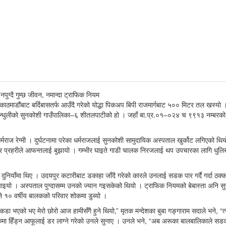
ाठमाडौंबाट बर्दिबासतर्फ आउँदै गरेको योद्धा पिकअप बिपी राजमार्गबाट ५०० मिटर तल खस्यो 
ो सिन्धुलीको सुनकोशी गाउँपालिका–६ शीतलपाटीको हो । जहाँ बा.प्र.०१–०२४ च ९९१३ नम्बर
सी धर्मराज रेग्मी । दुर्घटनामा परेका धर्मराजलाई सुनकोशी सामुदायिक अस्पताल खुर्कोट लगिएको थि
ेर प्रहरीले आफन्तलाई बुझायो । गम्भीर घाइते गाडी चालक निरजलाई थप उपचारका लागि धुलि
दुनियाँमा थिए । उदयपुर कटारीबाट डकाहा जाँदै गरेको कारले उनलाई सडक पार गर्दै गर्दा ठक्कर
ाइयो । अस्पताल पुग्दासम्म उनको ज्यान गइसकेको थियो । ट्राफिक नियमको बेबास्ता अनि सुरक्ष
 १० वर्षीय बालकको परिवार शोकमा डुब्यो ।
भएको भए मेरो छोरो आज हामीसँगै हुने थियो,” मृतक मन्देशका बुबा गङ्गाराम सदाले भने, “त्यो
मा हिँड्न आफूलाई डर लाग्ने गरेको उनले सुनाए । उनले भने, “अब अरूका बालबालिकाले सडक 