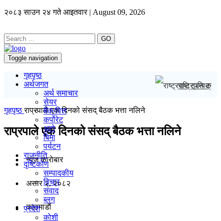
२०८३ साउन २४ गते आइतवार | August 09, 2026
GO
Toggle navigation
गृहपृष्ठ
अर्थजगत
राष्ट्रपति ट्रम्
अर्थ समाचार
सेयर
गृहपृष्ठ
राप्रपाले एक दिनको संसद् बैठक भत्ता नलिने
बैंक/वित्त
कर्पोरेट
अटो
राप्रपाले एक दिनको संसद् बैठक भत्ता नलिने
बिमा
पर्यटन
राजनीति
न्यूज काराेबार
दृष्टिकोण
सम्पादकीय
विचार
असार २, २०८२
संवाद
ब्लग
काठमाडाैं
प्रदेश
कोशी