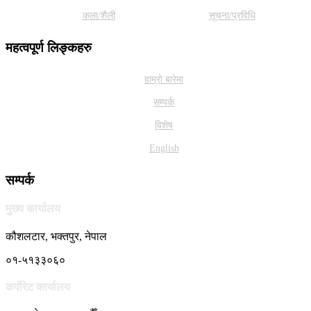
कला/शैली
सूचना/प्रविधि
महत्वपूर्ण लिङ्कहरु
हाम्राे बारेमा
सम्पर्क
विशेष
English
सम्पर्क
मुख्य कार्यालय
कौशलटार, भक्तपुर, नेपाल
०१-५१३३०६०
कर्पाेरेट कार्यालय