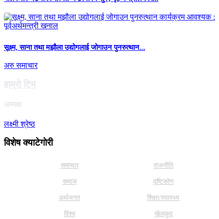
सूक्ष्म, साना तथा मझौला उद्योगलाई जोगाउन पुनरुत्थान...
अरु समाचार
हाम्राे टिम
अध्यक्ष
लक्ष्मी श्रेष्ठ
विशेष क्याटेगाेरी
समाचार
राजनीति
समाज
दृष्टिकोण
अर्थजगत
शिक्षा/स्वास्थ्य
विश्व
खेलकुद