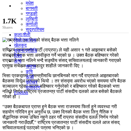
मधेश
बागमती
गण्डकी
लुम्बिनी
1.7K
कर्णाली
Shares
सुदूरपश्चिम
कला/शैली
शिक्षा/स्वास्थ्य
खेलकुद
राष्ट्रिय प्रजातन्त्र पार्टी (राप्रपा) ले यही असार १ गते आइतबार बसेको
सूचना/प्रविधि
संसद्को बैठक भत्ता अस्वीकृत गर्ने भएको छ । उक्त बैठक बहिष्कार गरेको
विश्व
राप्रपाले भत्ता नलिने भन्दै सङ्घीय संसद् सचिवालयलाई जानकारी गराएको
अन्य
प्रमुख सचेतक ज्ञानबहादुर शाहीले जानकारी दिए ।
समाज
कृषि
भिसा प्रकरणमा गृहमन्त्रीमाथि छानबिनको माग गर्दै राप्रपाले आइतबारको
ऊर्जा
बैठकमा विरोध जनाएको थियो । तर संसद्मा अवरोध भएको समयमा पनि बैठक
पूर्वाधार
सञ्चालन गरेका कारण बहिष्कार गर्नुपरेको र बहिष्कार गरेको बैठकको भत्ता
वातावरण
नलिने निर्णय राष्ट्रिय प्रजातन्त्र पार्टी संसदीय दलको आज बसेको बैठकले
English
गरेको हो ।
“उक्त बैठकबापत प्राप्त हुने बैठक भत्ता राजस्वमा फिर्ता हुने व्यवस्था गरी
सहयोग गरिदिन हुन अनुरोध छ, उक्त दिनको बैठक भत्ता लिनु नैतिक र
सैद्धान्तिक रुपमा उचित नहुने ठहर गर्दै राप्रपा संसदीय दलले निर्णय गरेको
जानकारी गराउँदछौँ,” राष्ट्रिय प्रजातन्त्र पार्टी संसदीय दलले आज संसद्
सचिवालयलाई पठाएको पत्रमा भनिएको छ ।