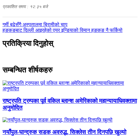
प्रकाशित समय : १२:३५ बजे
पछिल्लाे
गर्मी बढेसँगै अस्पतालमा बिरामीको चाप
-
अघिल्लाे
हङकङबाट दिल्ली आइरहेको एयर इन्डियाको विमान हङकङ नै फर्कियो
-
प्रतिक्रिया दिनुहोस्
सम्बन्धित शीर्षकहरु
राष्ट्रपति ट्रम्पका पूर्व वकिल ब्लान्श अमेरिकाको महान्यायाधिवक्तामा
अनुमोदित
नयाँपुल-घान्द्रुक सडक अवरुद्ध, सिक्लेस तीन दिनपछि खुल्यो