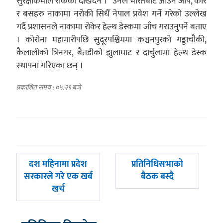
सुरक्षाकर्मीले रोकेको देखिदैन ।” उनले भारतबाट आउने जीप, कार
र बसहरु नाकामा नरोकी सिधैँ नेपाल प्रवेश गर्ने गरेको उल्लेख
गर्दै प्रशासनले नाकामा रोकेर हेल्थ डेस्कमा जाँच गराउनुपर्ने बताए
। कोरोना महामारीपछि सुदूरपश्चिममा कञ्चनपुरको गड्डाचौकी,
कैलालीको त्रिनगर, बैतडीको झुलाघाट र दार्चुलामा हेल्थ डेस्क
स्थापना गरिएका छन् ।
प्रकाशित समय : ०५:२९ बजे
पछिल्लाे
अघिल्लाे
दश महिनामा प्रदेश
प्रतिनिधिसभाको
-
-
सरकारले गरे एक खर्ब
बैठक बस्दै
खर्च