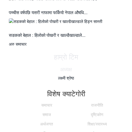
पच्चीस वर्षपछि यसरी नाफामा फर्कियो नेपाल औषधि...
सडकको बेहाल : हिलोको पोखरी र खाल्डैखाल्डाले...
अरु समाचार
हाम्राे टिम
अध्यक्ष
लक्ष्मी श्रेष्ठ
विशेष क्याटेगाेरी
समाचार
राजनीति
समाज
दृष्टिकोण
अर्थजगत
शिक्षा/स्वास्थ्य