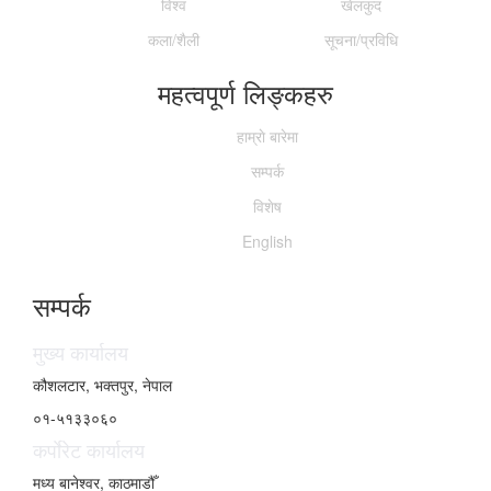
विश्व
खेलकुद
कला/शैली
सूचना/प्रविधि
महत्वपूर्ण लिङ्कहरु
हाम्राे बारेमा
सम्पर्क
विशेष
English
सम्पर्क
मुख्य कार्यालय
कौशलटार, भक्तपुर, नेपाल
०१-५१३३०६०
कर्पाेरेट कार्यालय
मध्य बानेश्वर, काठमाडौँ