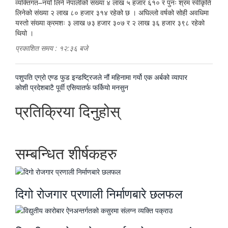
व्यक्तिगत–नयाँ लिने नेपालीको संख्या ४ लाख ५ हजार ६१० र पुनः श्रम स्वीकृति
लिनेको संख्या २ लाख ८० हजार ३१४ रहेको छ । अघिल्लो वर्षको सोही अवधिमा
यस्तो संख्या क्रमशः ३ लाख ७३ हजार ३०७ र २ लाख ३६ हजार ३९८ रहेको
थियो ।
प्रकाशित समय : १२:३६ बजे
पछिल्लाे
पशुपति एग्रो एण्ड फुड इन्डष्ट्रिजले नौं महिनामा गर्यो एक अर्बको व्यापार
-
अघिल्लाे
कोशी प्रदेशबाटै पूर्वी एसियातर्फ फर्कियो मनसुन
-
प्रतिक्रिया दिनुहोस्
सम्बन्धित शीर्षकहरु
दिगो रोजगार प्रणाली निर्माणबारे छलफल