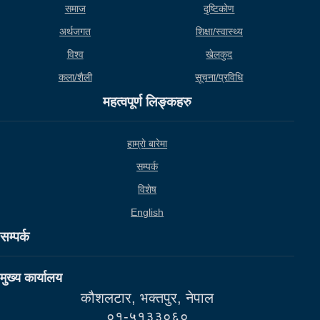
समाज
दृष्टिकोण
अर्थजगत
शिक्षा/स्वास्थ्य
विश्व
खेलकुद
कला/शैली
सूचना/प्रविधि
महत्वपूर्ण लिङ्कहरु
हाम्राे बारेमा
सम्पर्क
विशेष
English
सम्पर्क
मुख्य कार्यालय
कौशलटार, भक्तपुर, नेपाल
०१-५१३३०६०