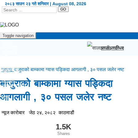
२०८३ साउन २३ गते शनिवार | August 08, 2026
GO
Toggle navigation
गृहपृष्ठ
अर्थजगत
सालझण्डी–सन्धिखर्क–ढ
राजनीति
दृष्टिकोण
प्रदेश
कला/शैली
गृहपृष्ठ
बाजुराको बाम्कामा ग्यास पड्किदा आगलागी , ३० पसल जलेर नष्ट
शिक्षा/स्वास्थ्य
खेलकुद
बाजुराको बाम्कामा ग्यास पड्किदा
सूचना/प्रविधि
विश्व
आगलागी , ३० पसल जलेर नष्ट
अन्य
English
न्यूज काराेबार
जेठ २४, २०८२
काठमाडाैं
1.5K
Shares