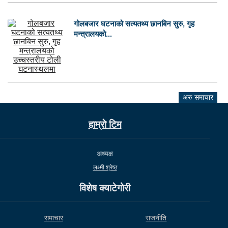
गोलबजार घटनाको सत्यतथ्य छानबिन सुरु, गृह
मन्त्रालयको...
अरु समाचार
हाम्राे टिम
अध्यक्ष
लक्ष्मी श्रेष्ठ
विशेष क्याटेगाेरी
समाचार
राजनीति