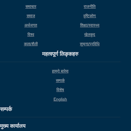
समाचार
राजनीति
समाज
दृष्टिकोण
अर्थजगत
शिक्षा/स्वास्थ्य
विश्व
खेलकुद
कला/शैली
सूचना/प्रविधि
महत्वपूर्ण लिङ्कहरु
हाम्राे बारेमा
सम्पर्क
विशेष
English
सम्पर्क
मुख्य कार्यालय