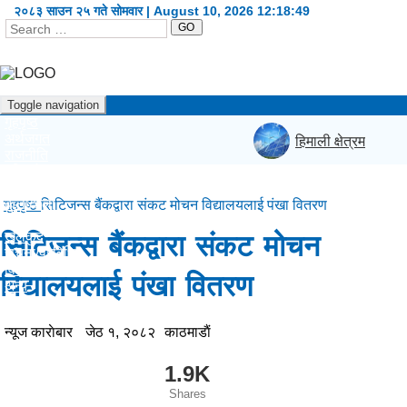
२०८३ साउन २५ गते सोमवार | August 10, 2026
12:18:49
GO
Toggle navigation
गृहपृष्ठ
अर्थजगत
हिमाली क्षेत्रमा नवीकरण
राजनीति
दृष्टिकोण
प्रदेश
कला/शैली
गृहपृष्ठ
सिटिजन्स बैंकद्वारा संकट मोचन विद्यालयलाई पंखा वितरण
शिक्षा/स्वास्थ्य
खेलकुद
सिटिजन्स बैंकद्वारा संकट मोचन
सूचना/प्रविधि
विश्व
विद्यालयलाई पंखा वितरण
अन्य
English
न्यूज काराेबार
जेठ १, २०८२
काठमाडाैं
1.9K
Shares