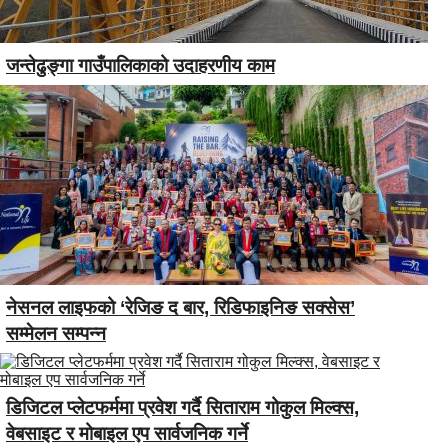
जन्तेढुङ्गा गाउँपालिकाको उदाहरणीय काम
नेसनल लाइफको ‘रेजिङ द बार, रिडिफाइनिङ सक्सेस’
सम्मेलन सम्पन्न
डिजिटल प्लेटफर्ममा प्रवेश गर्दै सिताराम गोकुल मिल्क्स,
वेबसाइट र मोबाइल एप सार्वजनिक गर्ने