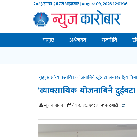
२०८३ साउन २४ गते आइतवार | August 09, 2026
12:01:37
गृहपृष्ठ
अर्थजगत
राजनीति
दृ
गृहपृष्ठ
‘व्यावसायिक योजनाबिनै दुईवटा अन्तरराष्ट्रिय वि
‘व्यावसायिक योजनाबिनै दुईवटा अ
न्यूज काराेबार
वैशाख २७, २०८२
काठमाडाैं