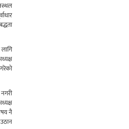
ानस्थल
वाधार
द्धता
 लागि
ध्यक्ष
गरेको
।
ै नगरी
ध्यक्ष
िषय नै
ा उठान