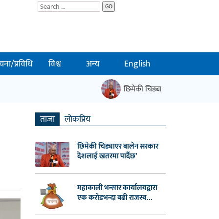
GO
चना/प्रविधि
विश्व
अन्य
English
छिमेकी चिड्याएर बालेन सरकार देशलाई
ताजा
लाेकप्रिय
छिमेकी चिड्याएर बालेन सरकार
देशलाई खतरमा पार्दैछ’
महाकाली भन्सार कार्यालयद्वारा
एक करोडभन्दा बढी राजस्व...