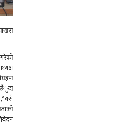
 पोखरा
गरेको
ध्यक्ष
िग्रहण
 हँुदा
,“यसै
तताको
तिवेदन