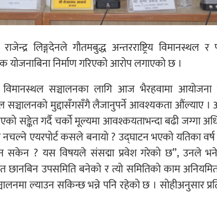
्यक्ष राजेन्द्र लिङ्गदेनले गौतमबुद्ध अन्तरराष्ट्रिय विमानस्थल र
सायिक योजनाबिना निर्माण गरिएको आरोप लगाएको छ ।
देहीले विमानस्थल सञ्चालनका लागि आज भैरहवामा आयोजना 
्थल सञ्चालनको मुद्दासँगसँगै लैजानुपर्ने आवश्यकता औंल्याए । अ
ो सङ्केत गर्दै चर्को मूल्यमा आवश्कयताभन्दा बढी जग्गा अध
यो नचल्ने एयरपोर्ट कसले बनायो ? उद्घाटन भएको यतिका वर्ष
 सकेन ? यस विषयले संसद्मा प्रवेश गरेको छ”, उनले भने
्गत छानबिन उपसमिति बनेको र त्यो समितिको काम अनियमि
ालनमा ल्याउन सकिन्छ भन्ने पनि रहेको छ । सोहीअनुसार प्र