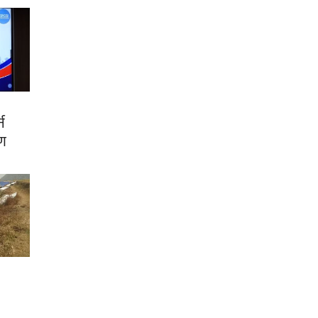
्न
रण