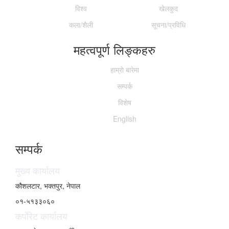
विश्व
खेलकुद
कला/शैली
सूचना/प्रविधि
महत्वपूर्ण लिङ्कहरु
हाम्राे बारेमा
सम्पर्क
विशेष
English
सम्पर्क
मुख्य कार्यालय
कौशलटार, भक्तपुर, नेपाल
०१-५१३३०६०
कर्पाेरेट कार्यालय