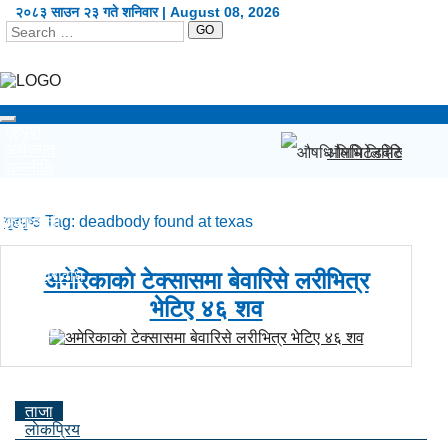
२०८३ साउन २३ गते शनिवार | August 08, 2026
GO
Toggle
गृहपृष्ठ
navigation
अर्थजगत
औषधि लिमिटेडदेखि नेप
राजनीति
दृष्टिकोण
प्रदेश
गृहपृष्ठ
कला/शैली
Tag:
deadbody found at texas
शिक्षा/स्वास्थ्य
खेलकुद
सूचना/प्रविधि
अमेरिकाकाे टेक्सासमा बेवारिसे लरीभित्र
विश्व
भेटिए ४६ शव
अन्य
English
ताजा
लाेकप्रिय