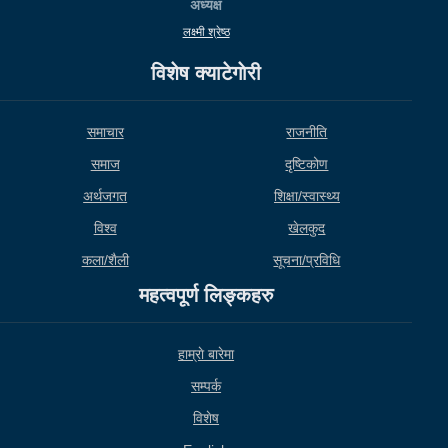
अध्यक्ष
लक्ष्मी श्रेष्ठ
विशेष क्याटेगाेरी
समाचार
राजनीति
समाज
दृष्टिकोण
अर्थजगत
शिक्षा/स्वास्थ्य
विश्व
खेलकुद
कला/शैली
सूचना/प्रविधि
महत्वपूर्ण लिङ्कहरु
हाम्राे बारेमा
सम्पर्क
विशेष