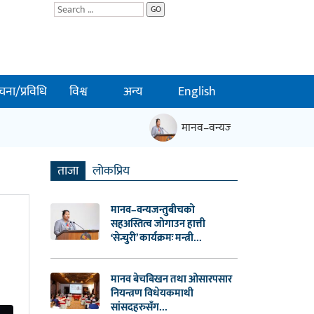
GO
चना/प्रविधि
विश्व
अन्य
English
मानव–वन्यजन्तुबीचको सहअस्तित्व जोगाउ
ताजा
लाेकप्रिय
मानव–वन्यजन्तुबीचको
सहअस्तित्व जोगाउन हात्ती
‘सेन्चुरी’ कार्यक्रमः मन्त्री...
मानव बेचबिखन तथा ओसारपसार
नियन्त्रण विधेयकमाथी
सांसदहरुसँग...