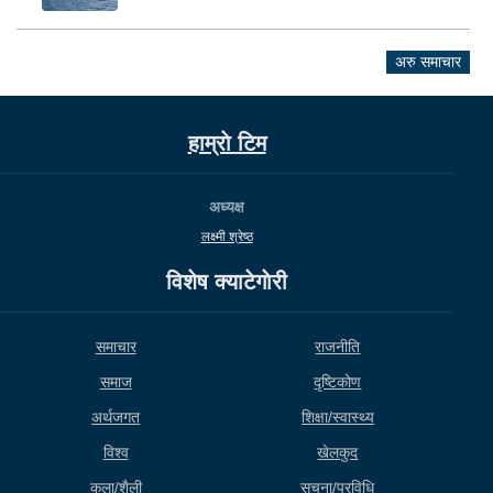
अरु समाचार
हाम्राे टिम
अध्यक्ष
लक्ष्मी श्रेष्ठ
विशेष क्याटेगाेरी
समाचार
राजनीति
समाज
दृष्टिकोण
अर्थजगत
शिक्षा/स्वास्थ्य
विश्व
खेलकुद
कला/शैली
सूचना/प्रविधि