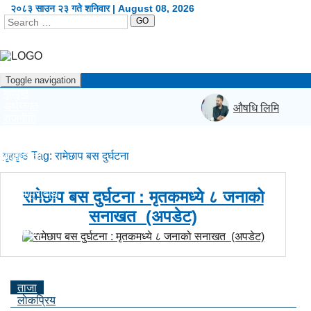
२०८३ साउन २३ गते शनिवार | August 08, 2026
GO
Toggle navigation
गृहपृष्ठ
अर्थजगत
औषधि लिमिटेडदेखि न
राजनीति
दृष्टिकोण
प्रदेश
गृहपृष्ठ
कला/शैली
Tag:
रामेछाप बस दुर्घटना
शिक्षा/स्वास्थ्य
खेलकुद
सूचना/प्रविधि
रामेछाप बस दुर्घटना : मृतकमध्ये ८ जनाको
विश्व
सनाखत (अपडेट)
अन्य
English
ताजा
लाेकप्रिय