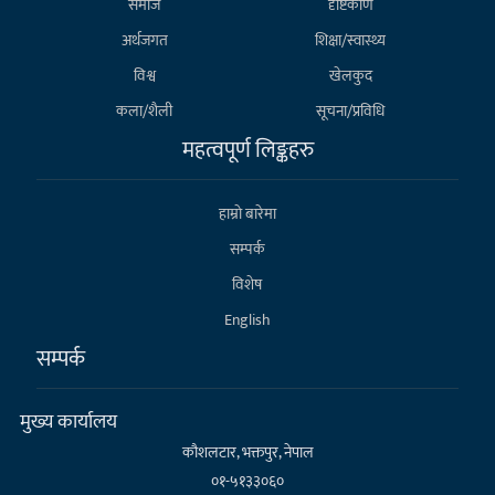
समाज
दृष्टिकोण
अर्थजगत
शिक्षा/स्वास्थ्य
विश्व
खेलकुद
कला/शैली
सूचना/प्रविधि
महत्वपूर्ण लिङ्कहरु
हाम्राे बारेमा
सम्पर्क
विशेष
English
सम्पर्क
मुख्य कार्यालय
कौशलटार, भक्तपुर, नेपाल
०१-५१३३०६०