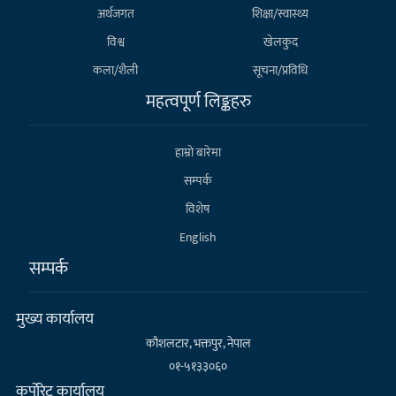
अर्थजगत
शिक्षा/स्वास्थ्य
विश्व
खेलकुद
कला/शैली
सूचना/प्रविधि
महत्वपूर्ण लिङ्कहरु
हाम्राे बारेमा
सम्पर्क
विशेष
English
सम्पर्क
मुख्य कार्यालय
कौशलटार, भक्तपुर, नेपाल
०१-५१३३०६०
कर्पाेरेट कार्यालय