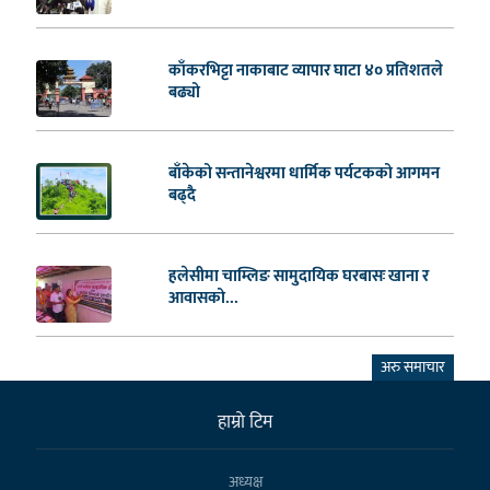
काँकरभिट्टा नाकाबाट व्यापार घाटा ४० प्रतिशतले
बढ्यो
बाँकेको सन्तानेश्वरमा धार्मिक पर्यटकको आगमन
बढ्दै
हलेसीमा चाम्लिङ सामुदायिक घरबासः खाना र
आवासको...
अरु समाचार
हाम्राे टिम
अध्यक्ष