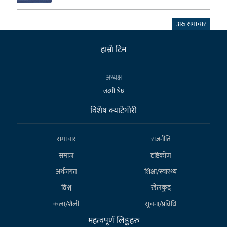
अरु समाचार
हाम्राे टिम
अध्यक्ष
लक्ष्मी श्रेष्ठ
विशेष क्याटेगाेरी
समाचार
राजनीति
समाज
दृष्टिकोण
अर्थजगत
शिक्षा/स्वास्थ्य
विश्व
खेलकुद
कला/शैली
सूचना/प्रविधि
महत्वपूर्ण लिङ्कहरु